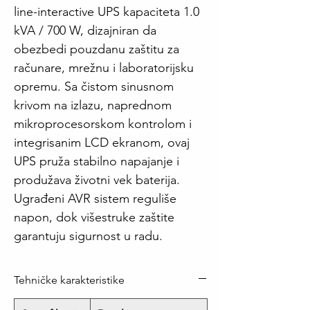
line-interactive UPS kapaciteta 1.0
kVA / 700 W, dizajniran da
obezbedi pouzdanu zaštitu za
računare, mrežnu i laboratorijsku
opremu. Sa čistom sinusnom
krivom na izlazu, naprednom
mikroprocesorskom kontrolom i
integrisanim LCD ekranom, ovaj
UPS pruža stabilno napajanje i
produžava životni vek baterija.
Ugrađeni AVR sistem reguliše
napon, dok višestruke zaštite
garantuju sigurnost u radu.
Tehničke karakteristike