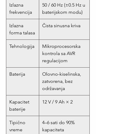
Izlazna
50 / 60 Hz (±0.5 Hz u
frekvencija
baterijskom modu)
Izlazna
Čista sinusna kriva
forma talasa
Tehnologija
Mikroprocesorska
kontrola sa AVR
regulacijom
Baterija
Olovno-kiselinska,
zatvorena, bez
održavanja
Kapacitet
12 V / 9 Ah × 2
baterije
Tipično
4–6 sati do 90%
vreme
kapaciteta