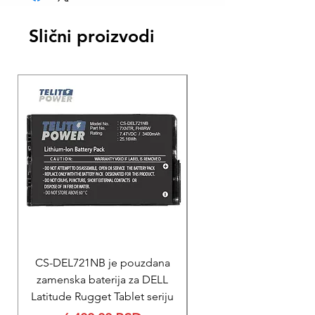
Slični proizvodi
CS-DEL721NB je pouzdana
REPARACIJA
zamenska baterija za DELL
Reparacija ZOLL PD
Latitude Rugget Tablet seriju
baterije za M Serij