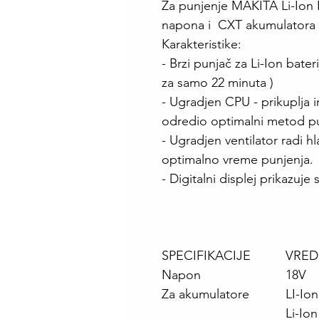
Za punjenje MAKITA Li-Ion 
napona i CXT akumulatora o
Karakteristike:
- Brzi punjač za Li-Ion bater
za samo 22 minuta )
- Ugradjen CPU - prikuplja 
odredio optimalni metod p
- Ugradjen ventilator radi h
optimalno vreme punjenja.
- Digitalni displej prikazuje 
SPECIFIKACIJE
VRED
Napon
18V
Za akumulatore
LI-Io
Li-Io