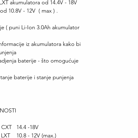
LXT akumulatora od 14.4V - 18V
d 10.8V - 12V ( max ) .
ije ( puni Li-Ion 3.0Ah akumulator
informacije iz akumulatora kako bi
unjenja
ladjenja baterije - što omogućuje
stanje baterije i stanje punjenja
NOSTI
n CXT 14.4 -18V
n LXT 10.8 - 12V (max.)