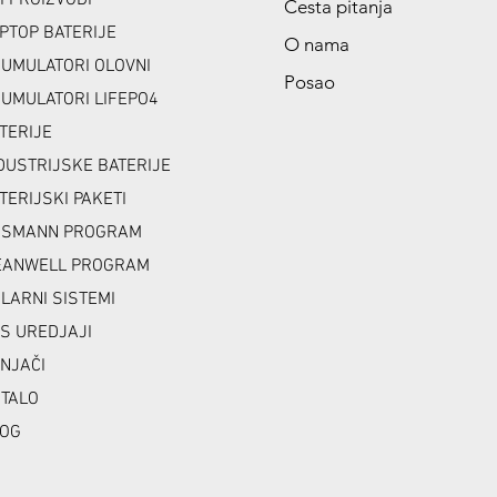
I PROIZVODI
Česta pitanja
PTOP BATERIJE
O nama
UMULATORI OLOVNI
Posao
UMULATORI LIFEPO4
TERIJE
DUSTRIJSKE BATERIJE
TERIJSKI PAKETI
NSMANN PROGRAM
ANWELL PROGRAM
LARNI SISTEMI
S UREDJAJI
NJAČI
TALO
OG