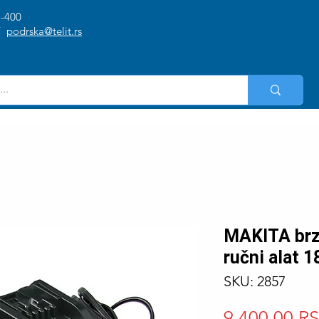
1-400
/
podrska@telit.rs
MAKITA brzi
ručni alat 
SKU: 2857
9.400,00 R