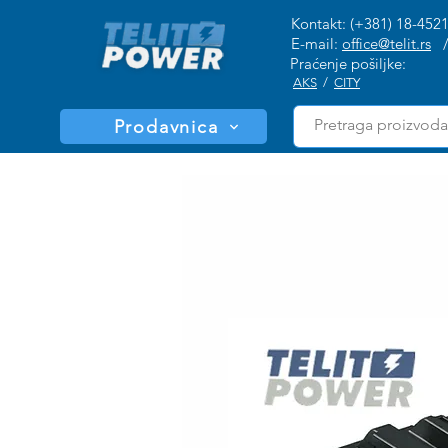
Kontakt: (+381) 18-452
E-mail:
office@telit.rs
Praćenje pošiljke:
AKS
/
CITY
Prodavnica