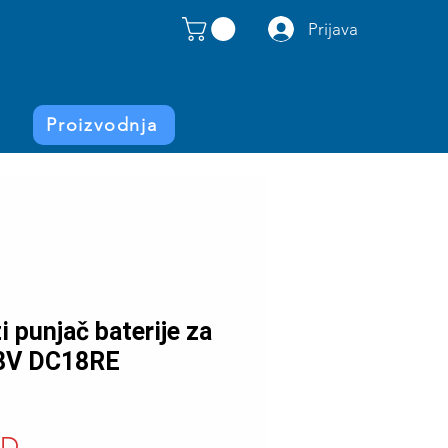
Prijava
Proizvodnja
 punjač baterije za
18V DC18RE
Price
SD