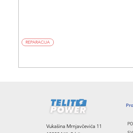
REPARACIJA
Pr
PO
Vukašina Mrnjavčevića 11