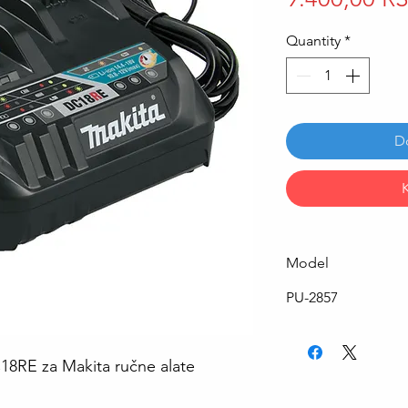
Quantity
*
D
Model
PU-2857
18RE za Makita ručne alate