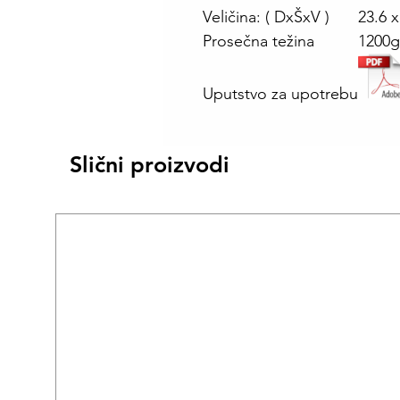
Veličina: ( DxŠxV )
23.6 
Prosečna težina
1200g
Uputstvo za upotrebu
Slični proizvodi