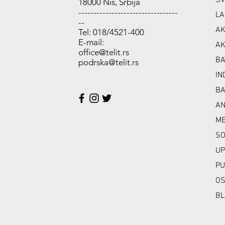
SV
18000 Niš, Srbija
---------------------------------
LA
--
AK
Tel: 018/4521-400
E-mail:
AK
office@telit.rs
BA
podrska@telit.rs
IN
BA
A
ME
SO
UP
PU
OS
BL