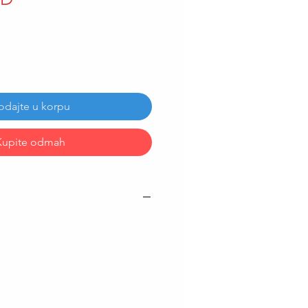
odajte u korpu
Kupite odmah