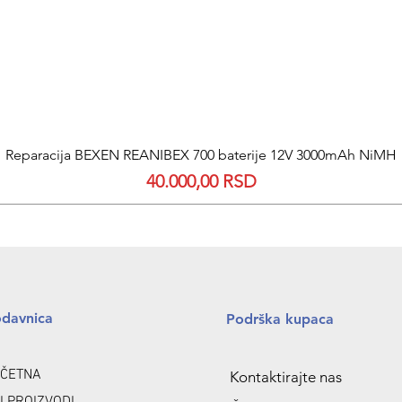
Quick View
Reparacija BEXEN REANIBEX 700 baterije 12V 3000mAh NiMH
Price
40.000,00 RSD
odavnica
Podrška kupaca
ČETNA
Kontaktirajte nas