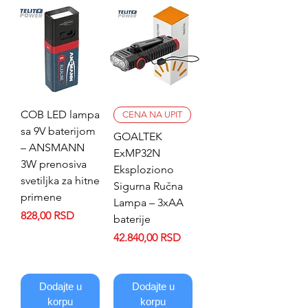
COB LED lampa
CENA NA UPIT
sa 9V baterijom
GOALTEK
– ANSMANN
ExMP32N
3W prenosiva
Eksploziono
svetiljka za hitne
Sigurna Ručna
primene
Lampa – 3xAA
Price
828,00 RSD
baterije
Price
42.840,00 RSD
Dodajte u
Dodajte u
korpu
korpu