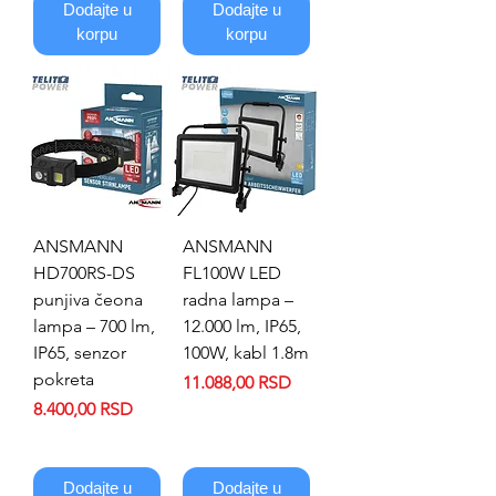
Dodajte u
Dodajte u
korpu
korpu
ANSMANN
ANSMANN
HD700RS-DS
FL100W LED
punjiva čeona
radna lampa –
lampa – 700 lm,
12.000 lm, IP65,
IP65, senzor
100W, kabl 1.8m
pokreta
Price
11.088,00 RSD
Price
8.400,00 RSD
Dodajte u
Dodajte u