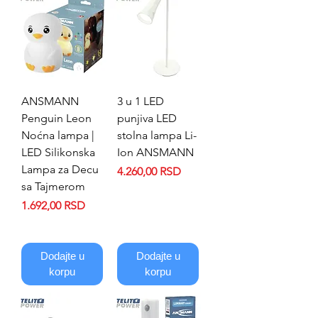
ANSMANN
3 u 1 LED
Penguin Leon
punjiva LED
Noćna lampa |
stolna lampa Li-
LED Silikonska
Ion ANSMANN
Lampa za Decu
Price
4.260,00 RSD
sa Tajmerom
Price
1.692,00 RSD
Dodajte u
Dodajte u
korpu
korpu