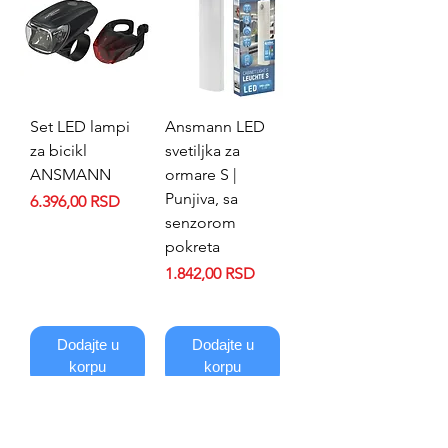
Set LED lampi
Ansmann LED
za bicikl
svetiljka za
ANSMANN
ormare S |
Punjiva, sa
Price
6.396,00 RSD
senzorom
pokreta
Price
1.842,00 RSD
Dodajte u
Dodajte u
korpu
korpu