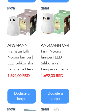
ANSMANN
ANSMANN Owl
Hamster Lilli
Finn Noćna
Noćna lampa |
lampa | LED
LED Silikonska
Silikonska
Lampa za Decu
Lampa za Decu
Price
Price
1.692,00 RSD
1.692,00 RSD
Dodajte u
Dodajte u
korpu
korpu