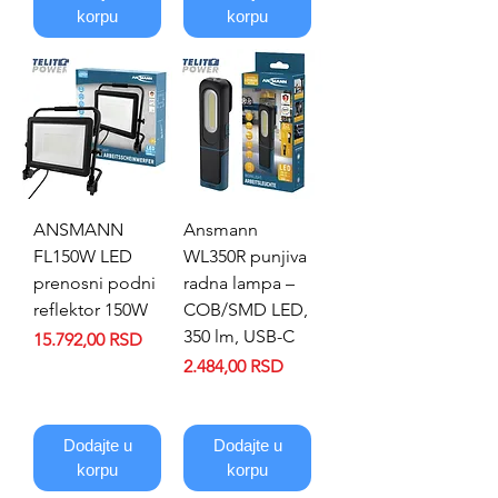
korpu
korpu
ANSMANN
Ansmann
FL150W LED
WL350R punjiva
prenosni podni
radna lampa –
reflektor 150W
COB/SMD LED,
350 lm, USB-C
Price
15.792,00 RSD
Price
2.484,00 RSD
Dodajte u
Dodajte u
korpu
korpu