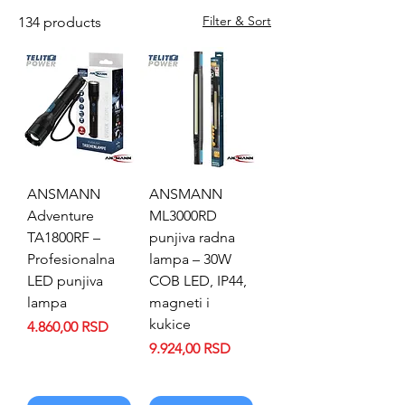
profesionalnu i hobi upotrebu. Za planinare,
Filter & Sort
134 products
speleologe kampere, automehaničare,
gradjevinare, bicikliste i kućnu upotrebu.
Baterijske lampe sa kvalitetnim Li-Ion
punjivim baterijama visokih profesionalnih
karakteristika upotpunjuju našu ponudu.
Pogledajte našu ponudu i sigurno ćete naći
odgovarajući proizvod.
ANSMANN
ANSMANN
Adventure
ML3000RD
TA1800RF –
punjiva radna
Profesionalna
lampa – 30W
LED punjiva
COB LED, IP44,
lampa
magneti i
kukice
Price
4.860,00 RSD
Price
9.924,00 RSD