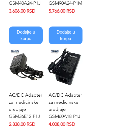
GSM40A24-P1J
GSM90A24-P1M
Price
Price
3.606,00 RSD
5.766,00 RSD
Dodajte u
Dodajte u
korpu
korpu
AC/DC Adapter
AC/DC Adapter
za medicinske
za medicinske
uredjaje
uredjaje
GSM36E12-P1J
GSM60A18-P1J
Price
Price
2.838,00 RSD
4.008,00 RSD