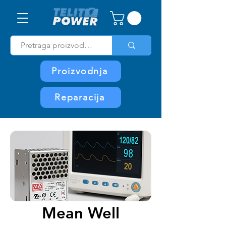
Proizvodnja
Reparacija
Home
Mean Well Medicinska Napajanja – Sertifikovana
Mean Well