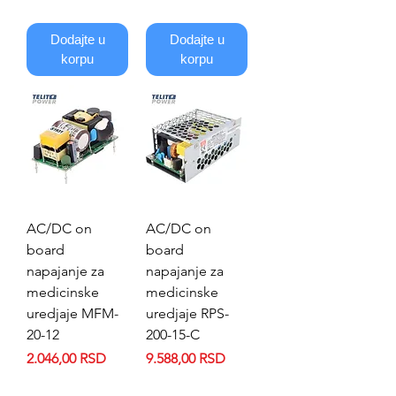
Dodajte u
Dodajte u
korpu
korpu
AC/DC on
AC/DC on
board
board
napajanje za
napajanje za
medicinske
medicinske
uredjaje MFM-
uredjaje RPS-
20-12
200-15-C
Price
Price
2.046,00 RSD
9.588,00 RSD