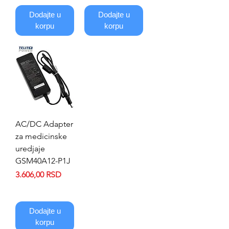
Dodajte u
Dodajte u
korpu
korpu
AC/DC Adapter
za medicinske
uredjaje
GSM40A12-P1J
Price
3.606,00 RSD
Dodajte u
korpu