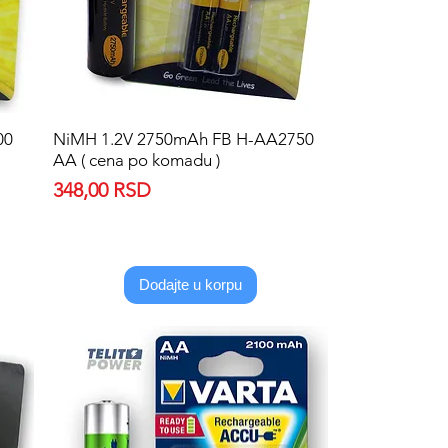
00
NiMH 1.2V 2750mAh FB H-AA2750
Quick View
AA ( cena po komadu )
Price
348,00 RSD
Dodajte u korpu