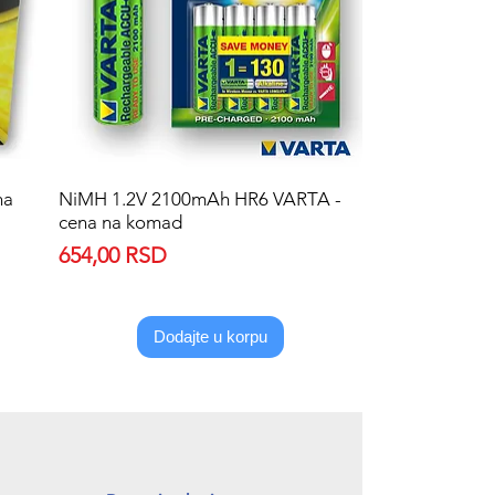
na
NiMH 1.2V 2100mAh HR6 VARTA -
Quick View
cena na komad
Price
654,00 RSD
Dodajte u korpu