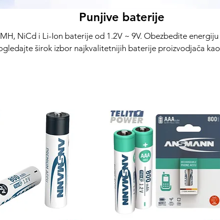
Punjive baterije
d i Li-Ion baterije od 1.2V ~ 9V. Obezbedite energiju za vaše digitalne
ogledajte širok izbor najkvalitetnijih baterije proizvodjača ka
Ansmann, Varta