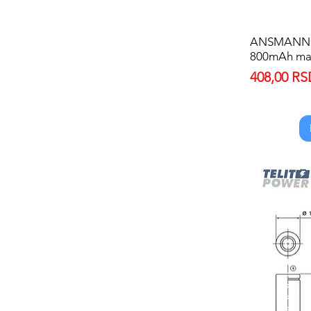
ANSMANN 
800mAh ma
Price
408,00 R