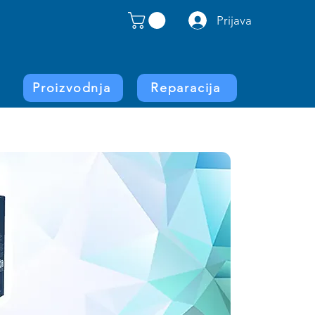
Prijava
Proizvodnja
Reparacija