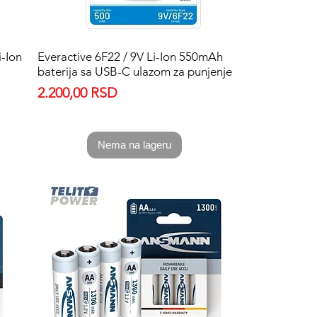
-Ion
Everactive 6F22 / 9V Li-Ion 550mAh
Quick View
baterija sa USB-C ulazom za punjenje
Price
2.200,00 RSD
Nema na lageru