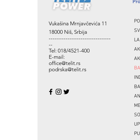
Pr
PO
Vukašina Mrnjavčevića 11
SV
18000 Niš, Srbija
---------------------------------
LA
--
AK
Tel: 018/4521-400
E-mail:
AK
office@telit.rs
BA
podrska@telit.rs
IN
BA
A
ME
SO
UP
PU