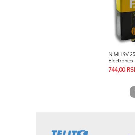
NiMH 9V 25
Electronics
Price
744,00 R