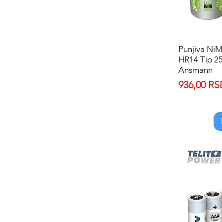
Punjiva Ni
HR14 Tip 25
Ansmann
Price
936,00 R