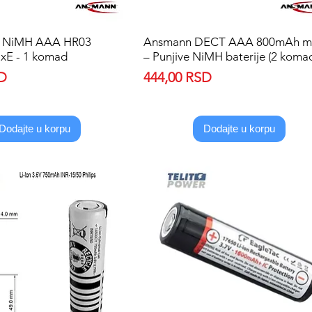
NiMH AAA HR03
Quick View
Ansmann DECT AAA 800mAh m
Quick View
xE - 1 komad
– Punjive NiMH baterije (2 koma
Price
SD
444,00 RSD
Dodajte u korpu
Dodajte u korpu