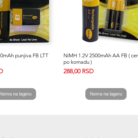
0mAh punjiva FB LTT
Quick View
NiMH 1.2V 2500mAh AA FB ( ce
Quick View
po komadu )
Price
SD
288,00 RSD
Nema na lageru
Nema na lageru