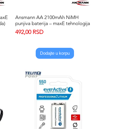
axE
Ansmann AA 2100mAh NiMH
Quick View
da)
punjiva baterija – maxE tehnologija
Price
492,00 RSD
Dodajte u korpu