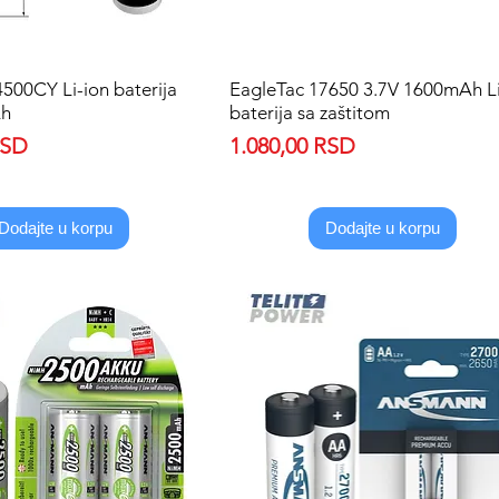
500CY Li-ion baterija
Quick View
EagleTac 17650 3.7V 1600mAh Li
Quick View
Ah
baterija sa zaštitom
Price
RSD
1.080,00 RSD
Dodajte u korpu
Dodajte u korpu