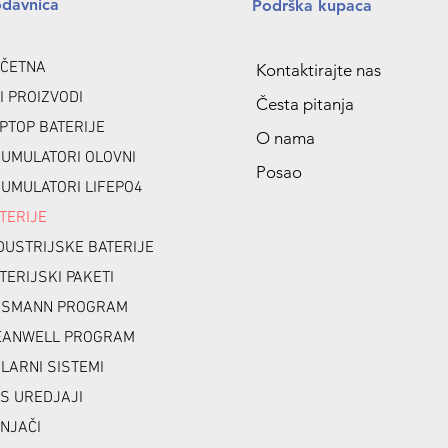
odavnica
Podrška kupaca
ČETNA
Kontaktirajte nas
I PROIZVODI
Česta pitanja
PTOP BATERIJE
O nama
UMULATORI OLOVNI
Posao
UMULATORI LIFEPO4
TERIJE
DUSTRIJSKE BATERIJE
TERIJSKI PAKETI
NSMANN PROGRAM
ANWELL PROGRAM
LARNI SISTEMI
S UREDJAJI
NJAČI