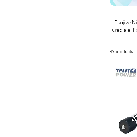
Punjive NiMH, NiC
uredjaje. P
49 products