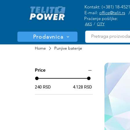
Kontakt: (+381) 18-452
E-mail:
office@telit.rs
Praćenje pošiljke:
AKS
/
CITY
Prodavnica
Home
Punjive baterije
Price
240 RSD
4.128 RSD