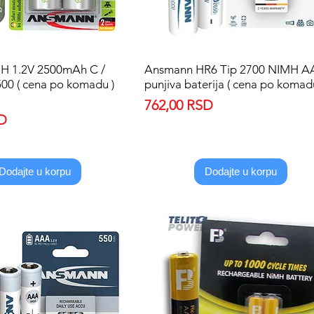
MH 1.2V 2500mAh C /
Quick View
Ansmann HR6 Tip 2700 NIMH A
Quick View
00 ( cena po komadu )
punjiva baterija ( cena po komad
Price
762,00 RSD
SD
Dodajte u korpu
Dodajte u korpu