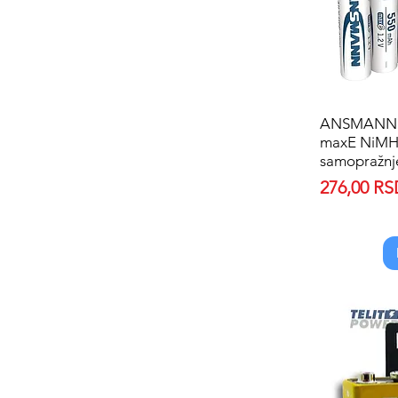
ANSMANN 
maxE NiMH p
samopražnj
Price
276,00 R