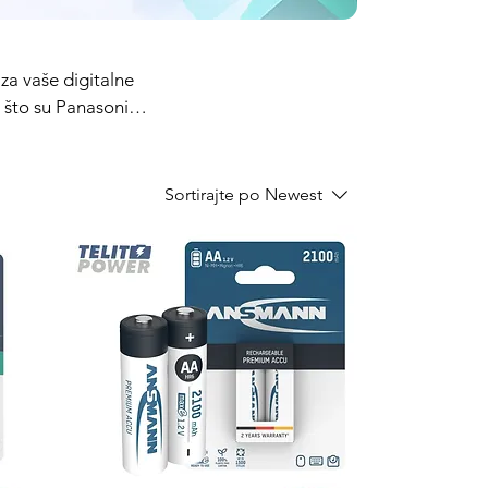
o što su Panasonic,
Sortirajte po
Newest