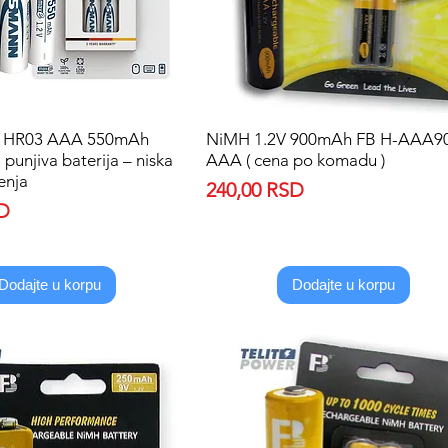
HR03 AAA 550mAh
Quick View
NiMH 1.2V 900mAh FB H-AAA9
Quick View
unjiva baterija – niska
AAA ( cena po komadu )
enja
Price
240,00 RSD
SD
Dodajte u korpu
Dodajte u korpu