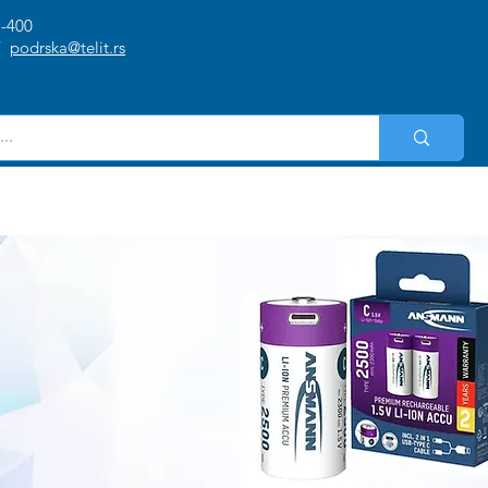
1-400
/
podrska@telit.rs