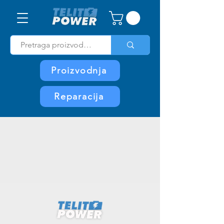
Proizvodnja
Reparacija
Transakcija u toku