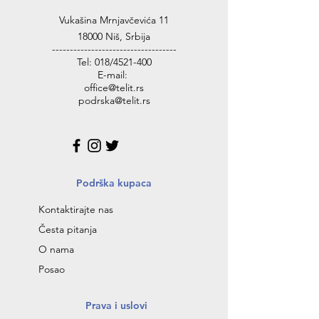
Vukašina Mrnjavčevića 11
18000 Niš, Srbija
-----------------------------------
Tel: 018/4521-400
E-mail:
office@telit.rs
podrska@telit.rs
Podrška kupaca
Kontaktirajte nas
Česta pitanja
O nama
Posao
Prava i uslovi