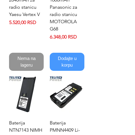
radio stanicu
Panasonic za
Yaesu Vertex V
radio stanicu
MOTOROLA
Price
5.520,00 RSD
G68
Price
6.348,00 RSD
Nema na
Dodajte u
lageru
korpu
Baterija
Baterija
NTN7143 NIMH
PMNN4409 Li-