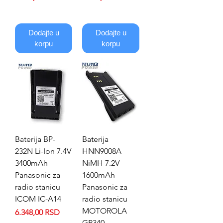
Dodajte u
Dodajte u
korpu
korpu
Baterija BP-
Baterija
232N Li-Ion 7.4V
HNN9008A
3400mAh
NiMH 7.2V
Panasonic za
1600mAh
radio stanicu
Panasonic za
ICOM IC-A14
radio stanicu
MOTOROLA
Price
6.348,00 RSD
GP340