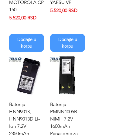
MOTOROLA CP
YAESU VE
150
Price
5.520,00 RSD
Price
5.520,00 RSD
Dodajte u
Dodajte u
korpu
korpu
Baterija
Baterija
HNN9013,
PMNN4005B
HNN9013D Li-
NiMH 7.2V
Ion 7.2V
1600mAh
2350mAh
Panasonic za