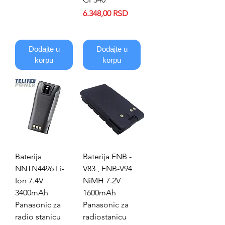
Price
6.348,00 RSD
Dodajte u
Dodajte u
korpu
korpu
Baterija
Baterija FNB -
NNTN4496 Li-
V83 , FNB-V94
Ion 7.4V
NiMH 7.2V
3400mAh
1600mAh
Panasonic za
Panasonic za
radio stanicu
radiostanicu