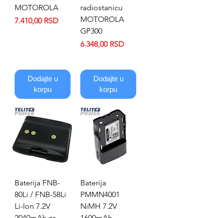
MOTOROLA
radiostanicu
MOTOROLA
Price
7.410,00 RSD
GP300
Price
6.348,00 RSD
Dodajte u
Dodajte u
korpu
korpu
Baterija FNB-
Baterija
80Li / FNB-58Li
PMMN4001
Li-Ion 7.2V
NiMH 7.2V
2040mAh za
1600mAh