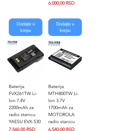
Price
6.000,00 RSD
Dodajte u
Dodajte u
korpu
korpu
Baterija
Baterija
FVX261TW Li-
MTH800TW Li-
Ion 7.4V
Ion 3.7V
2200mAh za
1700mAh za
radio stanicu
MOTOROLA
YAESU EVX-530
radio stanicu
Price
Price
7.560,00 RSD
6.540,00 RSD