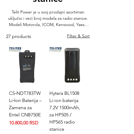
Telit Power je u svoj prodajni asortiman
uključio i veći broj modela za radio stanice.
Modeli Motorola, ICOM, Kenwood, Yaesu
Vertex .... različite hemije i kapaciteta.
Filter & Sort
27 products
Pogledajte ponudu i pronadjite vaš model.
CS‑NDT783TW
Hytera BL1508
Li‑Ion Baterija –
Li-ion baterija
Zamena za
7.2V 1500mAh,
Entel CNB750E
za HP505 /
HP565 radio
Price
10.800,00 RSD
stanice