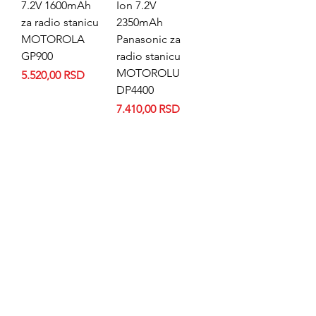
7.2V 1600mAh
Ion 7.2V
za radio stanicu
2350mAh
MOTOROLA
Panasonic za
GP900
radio stanicu
MOTOROLU
Price
5.520,00 RSD
DP4400
Price
7.410,00 RSD
Dodajte u
Dodajte u
korpu
korpu
Baterija