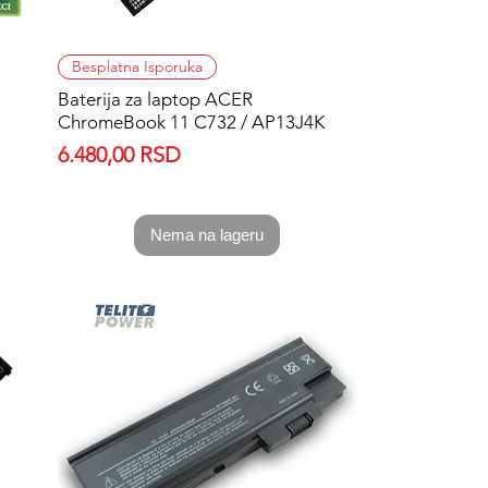
Quick View
Besplatna Isporuka
Baterija za laptop ACER
ChromeBook 11 C732 / AP13J4K
Price
6.480,00 RSD
Nema na lageru