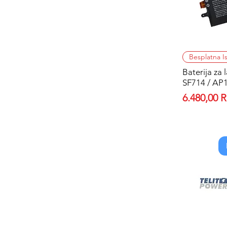
Besplatna I
Baterija za
SF714 / AP
Price
6.480,00 