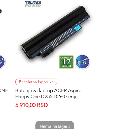
Quick View
Besplatna Isporuka
 ONE
Baterija za laptop ACER Aspire
Happy One D255 D260 serije
Price
5.910,00 RSD
Nema na lageru