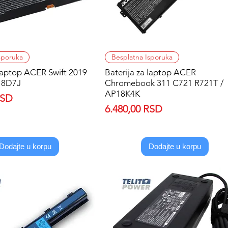
Quick View
Quick View
sporuka
Besplatna Isporuka
 laptop ACER Swift 2019
Baterija za laptop ACER
18D7J
Chromebook 311 C721 R721T /
AP18K4K
RSD
Price
6.480,00 RSD
Dodajte u korpu
Dodajte u korpu