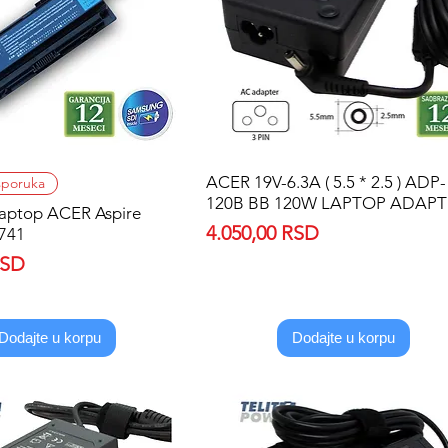
Quick View
ACER 19V-6.3A ( 5.5 * 2.5 ) ADP-
Quick View
sporuka
120B BB 120W LAPTOP ADAPT
 laptop ACER Aspire
Price
4.050,00 RSD
741
RSD
Dodajte u korpu
Dodajte u korpu