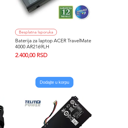
Quick View
Besplatna Isporuka
Baterija za laptop ACER TravelMate
4000 AR2169LH
Price
2.400,00 RSD
Dodajte u korpu