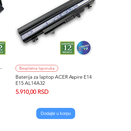
-
Quick View
Besplatna Isporuka
Baterija za laptop ACER Aspire E14
E15 AL14A32
Price
5.910,00 RSD
Dodajte u korpu