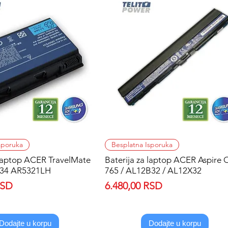
Quick View
Quick View
sporuka
Besplatna Isporuka
 laptop ACER TravelMate
Baterija za laptop ACER Aspire
e34 AR5321LH
765 / AL12B32 / AL12X32
Price
RSD
6.480,00 RSD
Dodajte u korpu
Dodajte u korpu