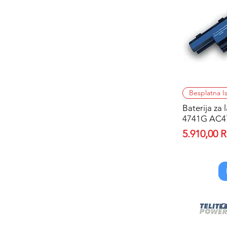
Besplatna I
Baterija za
4741G AC4
Price
5.910,00 