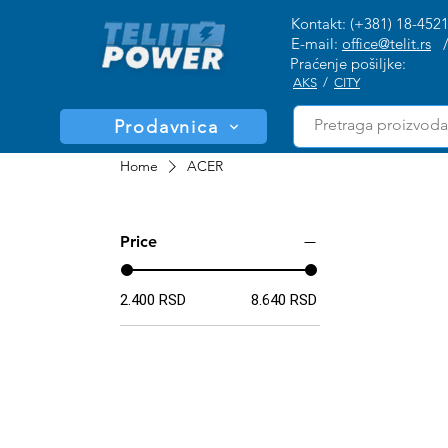
Kontakt: (+381) 18-452
E-mail:
office@telit.rs
Praćenje pošiljke:
AKS
/
CITY
Prodavnica
Home
ACER
Price
2.400 RSD
8.640 RSD