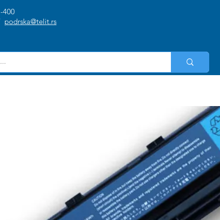
1-400
/
podrska@telit.rs