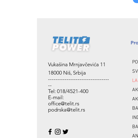
Pr
PO
Vukašina Mrnjavčevića 11
SV
18000 Niš, Srbija
---------------------------------
LA
--
AK
Tel: 018/4521-400
E-mail:
AK
office@telit.rs
BA
podrska@telit.rs
IN
BA
A