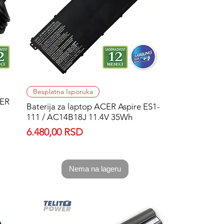
Quick View
Besplatna Isporuka
ER
Baterija za laptop ACER Aspire ES1-
111 / AC14B18J 11.4V 35Wh
Price
6.480,00 RSD
Nema na lageru