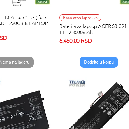
1.8A ( 5.5 * 1.7 ) fork
Quick View
Quick View
Besplatna Isporuka
-ADP-230CB B LAPTOP
Baterija za laptop ACER S3-391
11.1V 3500mAh
RSD
Price
6.480,00 RSD
Nema na lageru
Dodajte u korpu