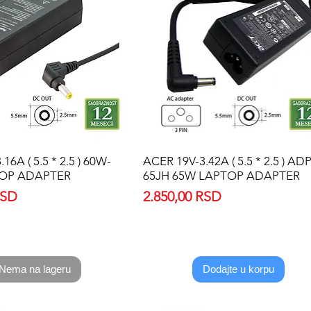
16A ( 5.5 * 2.5 ) 60W-
Quick View
ACER 19V-3.42A ( 5.5 * 2.5 ) ADP
Quick View
TOP ADAPTER
65JH 65W LAPTOP ADAPTER
Price
RSD
2.850,00 RSD
Nema na lageru
Dodajte u korpu