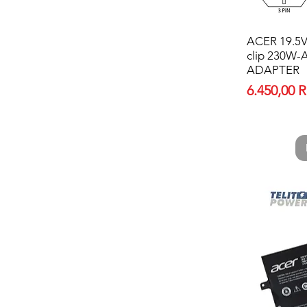
ACER 19.5V-1
clip 230W
ADAPTER
Price
6.450,00 