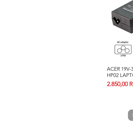
ACER 19V-3.
HP02 LAP
Price
2.850,00 