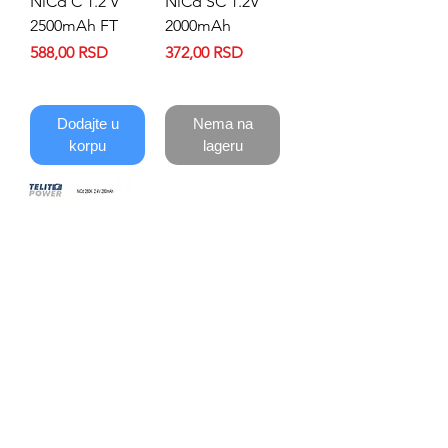
NiCd C 1.2 V
NiCd SC 1.2V
2500mAh FT
2000mAh
Price
Price
588,00 RSD
372,00 RSD
Dodajte u
Nema na
korpu
lageru
Dugmetna
baterija NiCd
280K 2.4V
280mAh
Price
576,00 RSD