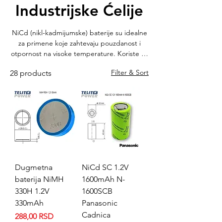
Industrijske Ćelije
NiCd (nikl-kadmijumske) baterije su idealne
za primene koje zahtevaju pouzdanost i
otpornost na visoke temperature. Koriste se
u sigurnosnoj rasveti, UPS sistemima,
Filter & Sort
28 products
mernim uređajima i specijalnoj industrijskoj
opremi. Telit Power nudi širok izbor
cilindričnih i pakovanih NiCd baterija
poznatih proizvođača. Baterije dolaze uz
garanciju i tehničku podršku. Dostupne su
standardne, high-temp i low-discharge
varijante. Brza isporuka širom Srbije.
Dugmetna
NiCd SC 1.2V
baterija NiMH
1600mAh N-
330H 1.2V
1600SCB
330mAh
Panasonic
Cadnica
Price
288,00 RSD