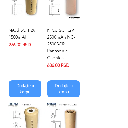
NiCd SC 1.2V
NiCd SC 1.2V
1500mAh
2500mAh NC-
2500SCR
Price
276,00 RSD
Panasonic
Cadnica
Price
636,00 RSD
Dodajte u
Dodajte u
korpu
korpu