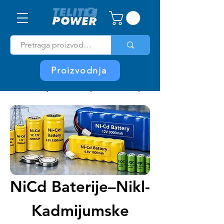
Proizvodnja
Home
NiCd Baterije–Nikl-Kadmijumske Industrijske Ćelije
NiCd Baterije–Nikl-
Kadmijumske