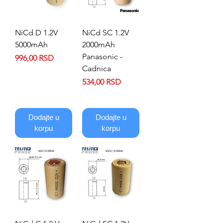
NiCd D 1.2V
NiCd SC 1.2V
5000mAh
2000mAh
Panasonic -
Price
996,00 RSD
Cadnica
Price
534,00 RSD
Dodajte u
Dodajte u
korpu
korpu