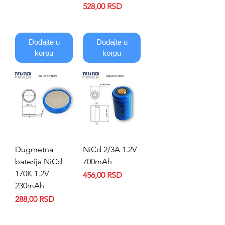
Price
528,00 RSD
Dodajte u
Dodajte u
korpu
korpu
Dugmetna
NiCd 2/3A 1.2V
baterija NiCd
700mAh
170K 1.2V
Price
456,00 RSD
230mAh
Price
288,00 RSD