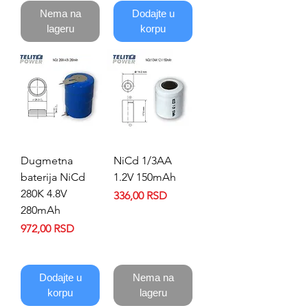
Nema na
Dodajte u
lageru
korpu
Dugmetna
NiCd 1/3AA
baterija NiCd
1.2V 150mAh
280K 4.8V
Price
336,00 RSD
280mAh
Price
972,00 RSD
Dodajte u
Nema na
korpu
lageru