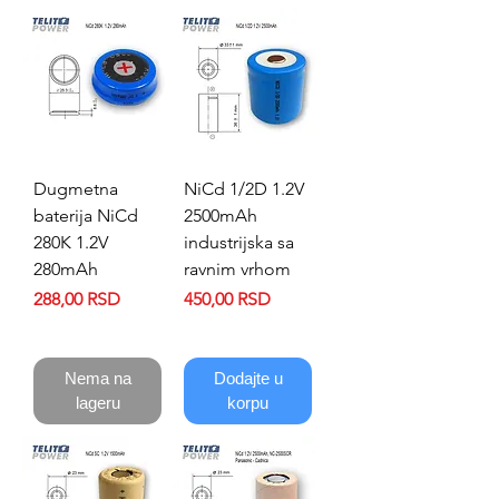
Dugmetna
NiCd 1/2D 1.2V
baterija NiCd
2500mAh
280K 1.2V
industrijska sa
280mAh
ravnim vrhom
Price
Price
288,00 RSD
450,00 RSD
Nema na
Dodajte u
lageru
korpu