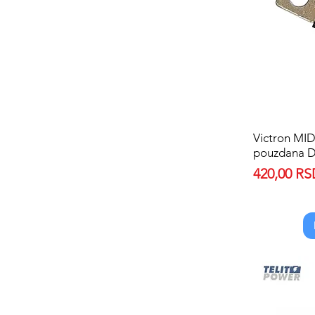
Victron MI
pouzdana D
Price
420,00 R