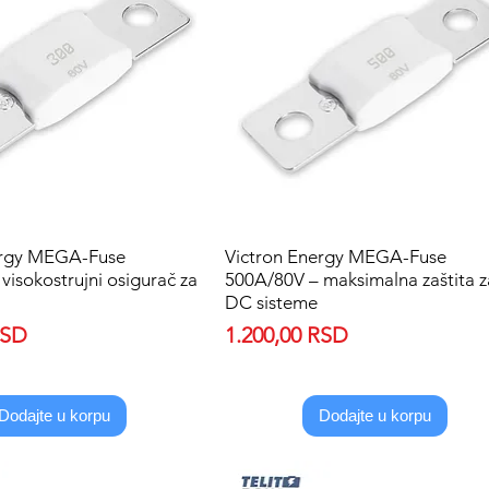
ergy MEGA-Fuse
Quick View
Victron Energy MEGA-Fuse
Quick View
visokostrujni osigurač za
500A/80V – maksimalna zaštita z
DC sisteme
Price
RSD
1.200,00 RSD
Dodajte u korpu
Dodajte u korpu