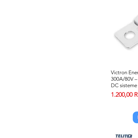
Victron En
300A/80V – 
DC sisteme
Price
1.200,00 