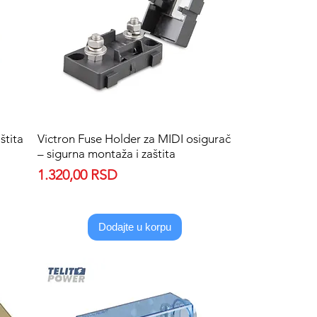
štita
Victron Fuse Holder za MIDI osigurač
Quick View
– sigurna montaža i zaštita
Price
1.320,00 RSD
Dodajte u korpu