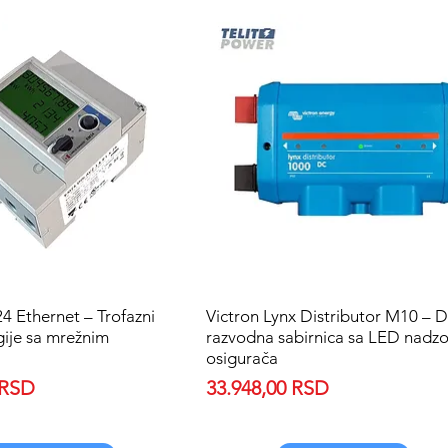
4 Ethernet – Trofazni
Quick View
Victron Lynx Distributor M10 – 
Quick View
ije sa mrežnim
razvodna sabirnica sa LED nadz
osigurača
Price
 RSD
33.948,00 RSD