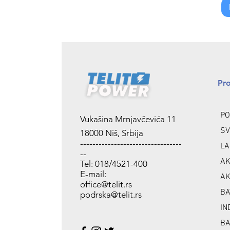
Pr
PO
Vukašina Mrnjavčevića 11
SV
18000 Niš, Srbija
---------------------------------
LA
--
AK
Tel: 018/4521-400
E-mail:
AK
office@telit.rs
BA
podrska@telit.rs
IN
BA