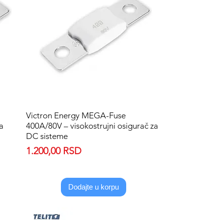
Victron Energy MEGA-Fuse
Quick View
a
400A/80V – visokostrujni osigurač za
DC sisteme
Price
1.200,00 RSD
Dodajte u korpu