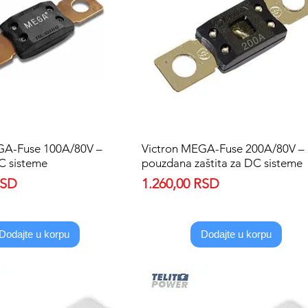
GA-Fuse 100A/80V –
Quick View
Victron MEGA-Fuse 200A/80V –
Quick View
DC sisteme
pouzdana zaštita za DC sisteme
Price
RSD
1.260,00 RSD
Dodajte u korpu
Dodajte u korpu