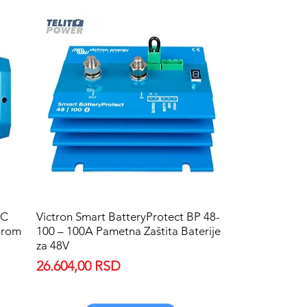
DC
Victron Smart BatteryProtect BP 48-
Quick View
orom
100 – 100A Pametna Zaštita Baterije
za 48V
Price
26.604,00 RSD