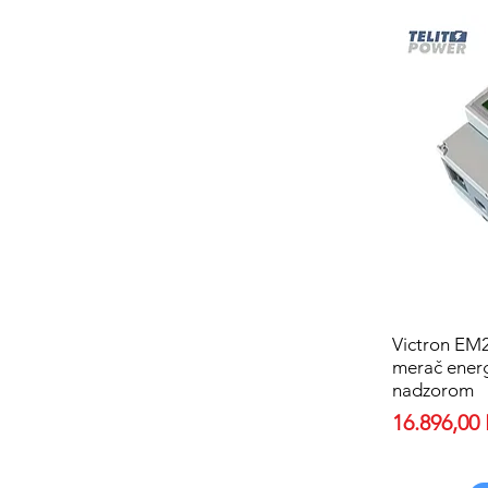
Victron EM2
merač energ
nadzorom
Price
16.896,00