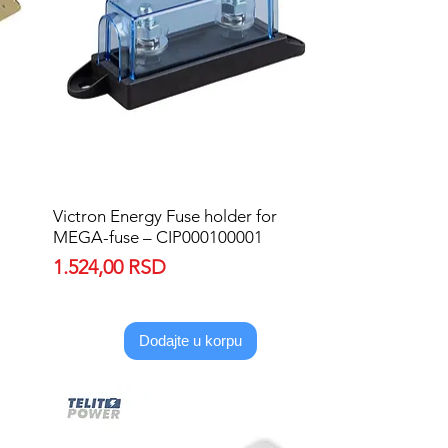
Victron Energy Fuse holder for
Quick View
MEGA-fuse – CIP000100001
Price
1.524,00 RSD
Dodajte u korpu