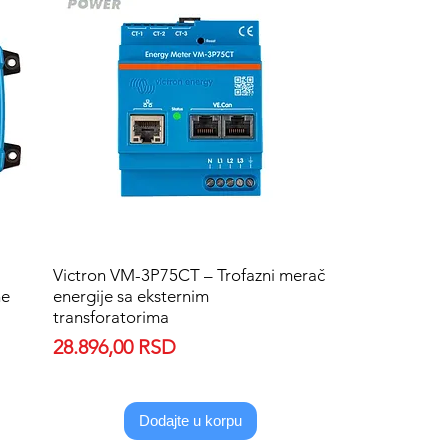
Victron VM-3P75CT – Trofazni merač
Quick View
ne
energije sa eksternim
transforatorima
Price
28.896,00 RSD
Dodajte u korpu