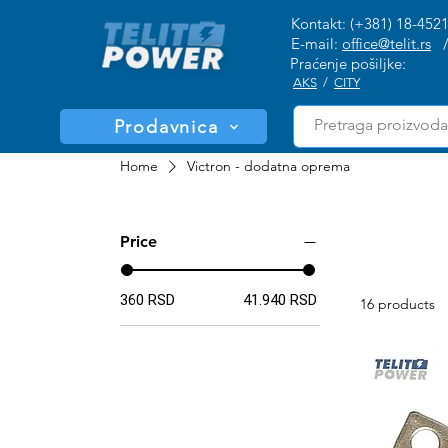
Kontakt: (+381) 18-452
E-mail:
office@telit.rs
Praćenje pošiljke:
AKS
/
CITY
Prodavnica
Home
Victron - dodatna oprema
Price
360 RSD
41.940 RSD
16 products