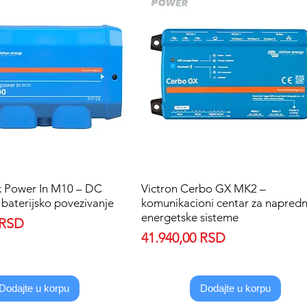
x Power In M10 – DC
Quick View
Victron Cerbo GX MK2 –
Quick View
 baterijsko povezivanje
komunikacioni centar za napred
energetske sisteme
 RSD
Price
41.940,00 RSD
Dodajte u korpu
Dodajte u korpu