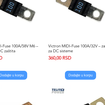
DI-Fuse 100A/58V M6 –
Quick View
Victron MIDI-Fuse 100A/32V – za
Quick View
C zaštita
za DC sisteme
Price
SD
360,00 RSD
Dodajte u korpu
Dodajte u korpu