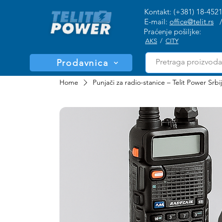
Kontakt: (+381) 18-452
E-mail:
office@telit.rs
Praćenje pošiljke:
AKS
/
CITY
Prodavnica
Home
Punjači za radio-stanice – Telit Power Srbi