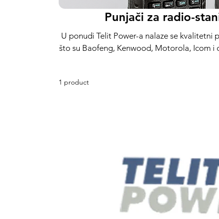
Punjači za radio-stan
U ponudi Telit Power-a nalaze se kvalitetni
što su Baofeng, Kenwood, Motorola, Icom i
službama, vatrogasnim jedinicama, planinar
stolni (desktop) i višekanalni punjači sa 
1 product
Kompatibilni sa najpoznatijim modelima. Br
garanciju