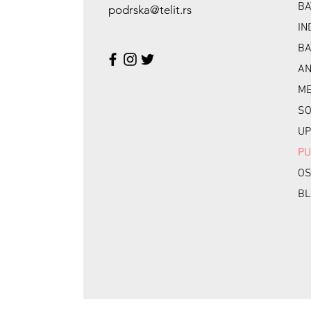
BA
podrska@telit.rs
IN
BA
A
ME
SO
UP
PU
OS
BL