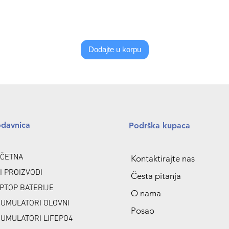
Dodajte u korpu
odavnica
Podrška kupaca
ČETNA
Kontaktirajte nas
I PROIZVODI
Česta pitanja
PTOP BATERIJE
O nama
UMULATORI OLOVNI
Posao
UMULATORI LIFEPO4