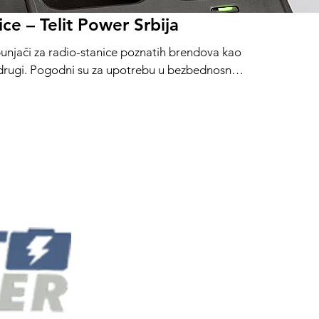
ice – Telit Power Srbija
 punjači za radio-stanice poznatih brendova kao
 drugi. Pogodni su za upotrebu u bezbednosnim
enju, građevinarstvu i industriji. U ponudi su
LED indikatorima i zaštitom od prepunjavanja.
za isporuka širom Srbije uz tehničku podršku i
 pouzdanosti.