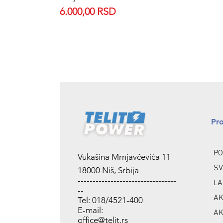
Price
6.000,00 RSD
Pr
PO
Vukašina Mrnjavčevića 11
SV
18000 Niš, Srbija
---------------------------------
LA
--
AK
Tel: 018/4521-400
E-mail:
AK
office@telit.rs