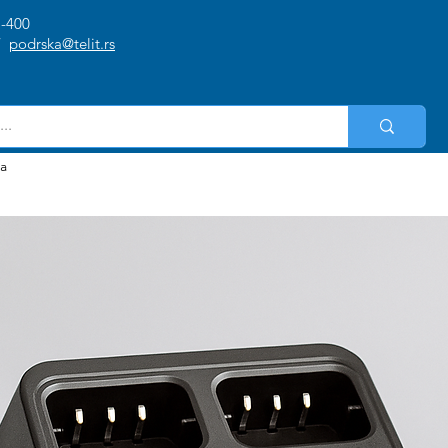
1-400
/
podrska@telit.rs
ja