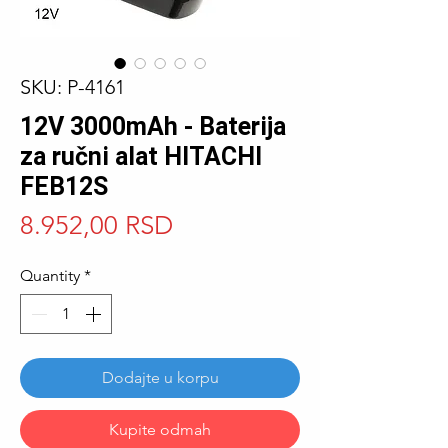
SKU: P-4161
12V 3000mAh - Baterija
za ručni alat HITACHI
FEB12S
Price
8.952,00 RSD
Quantity
*
Dodajte u korpu
Kupite odmah