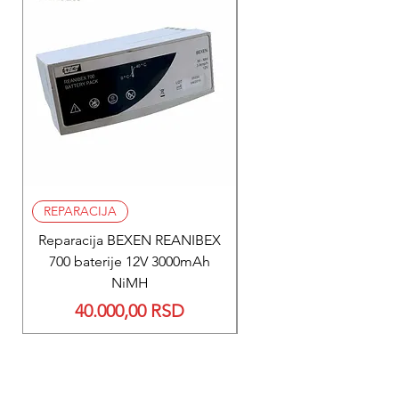
REPARACIJA
REPARACIJA
Reparacija BEXEN REANIBEX
Reparacija BEXEN REA
700 baterije 12V 3000mAh
200 baterije 12V 300
NiMH
Price
40.000,00 RSD