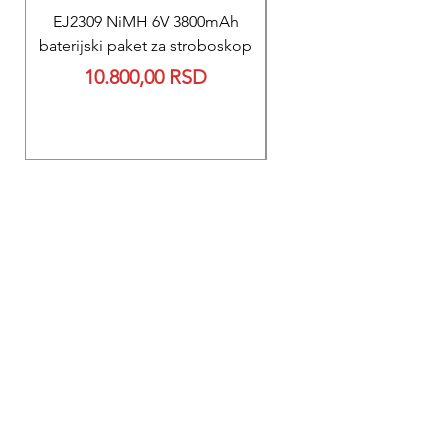
EJ2309 NiMH 6V 3800mAh
REPARACIJA
baterijski paket za stroboskop
Reparacija BEXEN REA
Price
10.800,00 RSD
700 baterije 12V 300