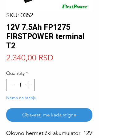
SKU: 0352
12V 7.5Ah FP1275
FIRSTPOWER terminal
T2
Price
2.340,00 RSD
Quantity
*
Nema na stanju
Obavesti me kada stigne
Olovno hermetički akumulator 12V