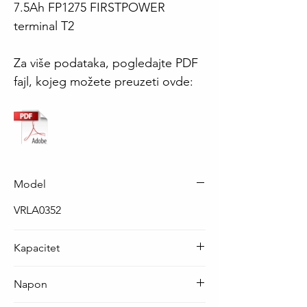
7.5Ah FP1275 FIRSTPOWER
terminal T2
Za više podataka, pogledajte PDF
fajl, kojeg možete preuzeti ovde:
Model
VRLA0352
Kapacitet
7.5 Ah
Napon