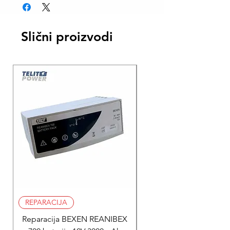
Slični proizvodi
REPARACIJA
REPARACIJA
Reparacija BEXEN REANIBEX
Reparacija BEXEN REA