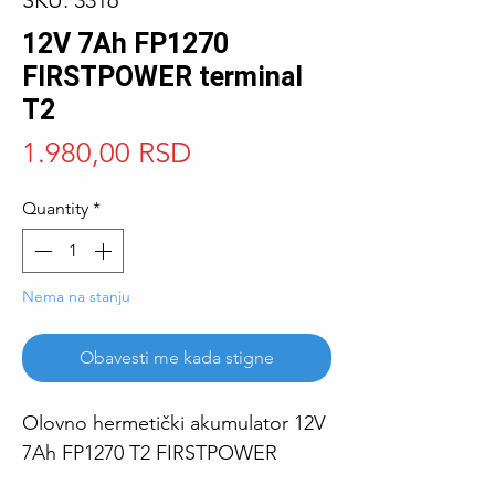
SKU: 3316
12V 7Ah FP1270
FIRSTPOWER terminal
T2
Price
1.980,00 RSD
Quantity
*
Nema na stanju
Obavesti me kada stigne
Olovno hermetički akumulator 12V
7Ah FP1270 T2 FIRSTPOWER