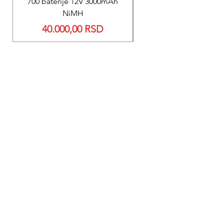
700 baterije 12V 3000mAh
200 baterije 12V 300
NiMH
Price
40.000,00 RSD