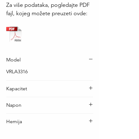
Za više podataka, pogledajte PDF
fajl, kojeg možete preuzeti ovde:
Model
VRLA3316
Kapacitet
7.0 Ah
Napon
12 V
Hemija
VRLA