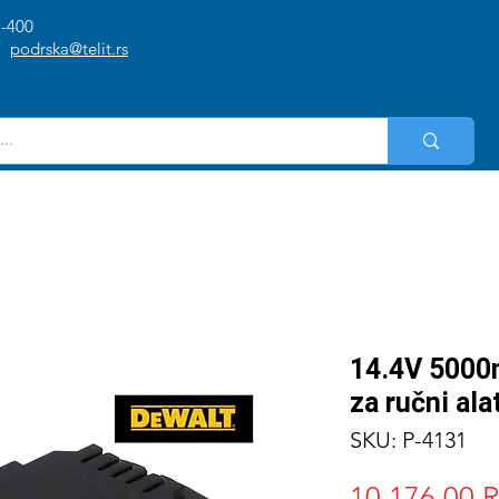
1-400
/
podrska@telit.rs
14.4V 5000m
za ručni a
SKU: P-4131
10.176,00 