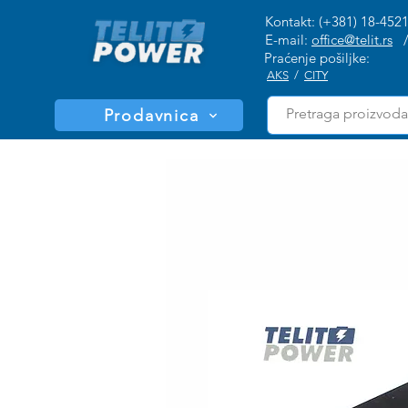
Kontakt: (+381) 18-452
E-mail:
office@telit.rs
Praćenje pošiljke:
AKS
/
CITY
Prodavnica