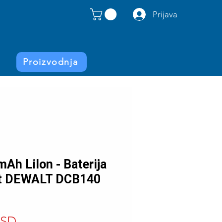
Prijava
Proizvodnja
Ah LiIon - Baterija
lat DEWALT DCB140
Price
RSD