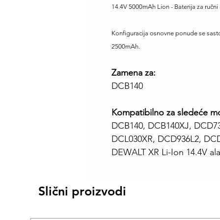
14.4V 5000mAh Lion - Baterija za ruč
Konfiguracija osnovne ponude se sasto
2500mAh.
Zamena za:
DCB140
Kompatibilno za sledeće m
DCB140, DCB140XJ, DCD73
DCL030XR, DCD936L2, DCD7
DEWALT XR Li-Ion 14.4V alat
Slični proizvodi