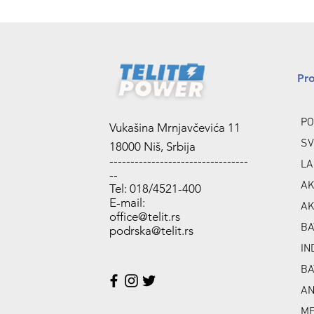
Pr
PO
Vukašina Mrnjavčevića 11
SV
18000 Niš, Srbija
---------------------------------
LA
--
AK
Tel: 018/4521-400
E-mail:
AK
office@telit.rs
BA
podrska@telit.rs
IN
BA
A
ME