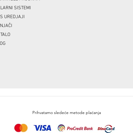
LARNI SISTEMI
S UREDJAJI
NJAČI
TALO
OG
Prihvatamo sledeće metode plaćanja