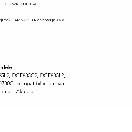
ni alat DEWALT DCB140
ji od 8 SAMSUNG Li-Ion baterija 3.6 V,
odele:
5L2, DCF835C2, DCF835L2,
30C, kompatibilno sa svim
ima... Aku alat