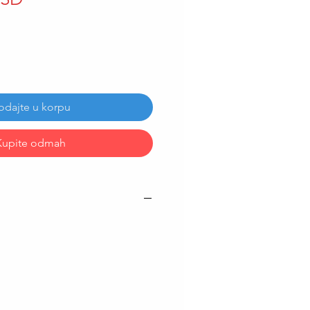
odajte u korpu
Kupite odmah