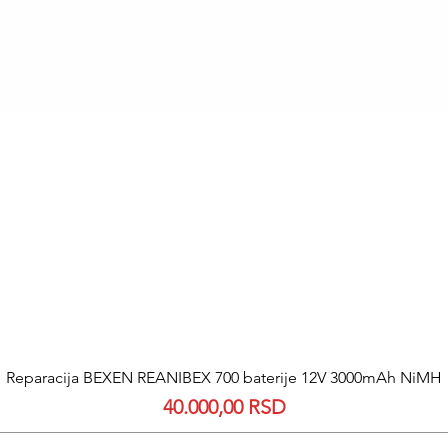
Quick View
Reparacija BEXEN REANIBEX 700 baterije 12V 3000mAh NiMH
Price
40.000,00 RSD