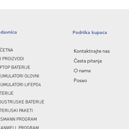
odavnica
Podrška kupaca
ČETNA
Kontaktirajte nas
I PROIZVODI
Česta pitanja
PTOP BATERIJE
O nama
UMULATORI OLOVNI
Posao
UMULATORI LIFEPO4
TERIJE
DUSTRIJSKE BATERIJE
TERIJSKI PAKETI
NSMANN PROGRAM
ANWELL PROGRAM