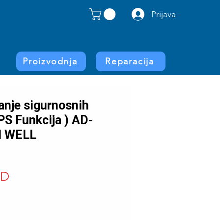
Prijava
Proizvodnja
Reparacija
nje sigurnosnih
PS Funkcija ) AD-
 WELL
Price
SD