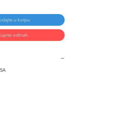
odajte u korpu
Kupite odmah
5A