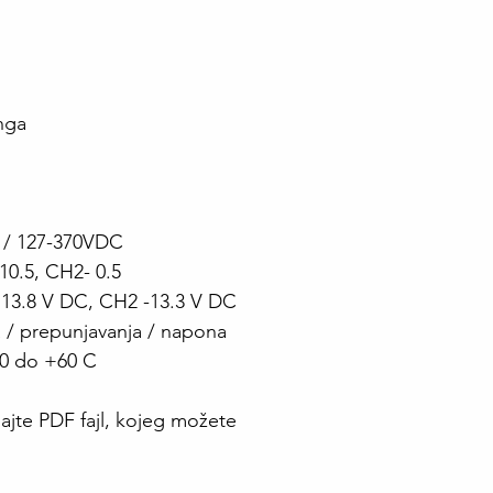
inga
 / 127-370VDC
 10.5, CH2- 0.5
- 13.8 V DC, CH2 -13.3 V DC
a / prepunjavanja / napona
10 do +60 C
ajte PDF fajl, kojeg možete