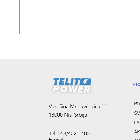
Pr
PO
Vukašina Mrnjavčevića 11
SV
18000 Niš, Srbija
---------------------------------
LA
--
AK
Tel: 018/4521-400
E-mail: