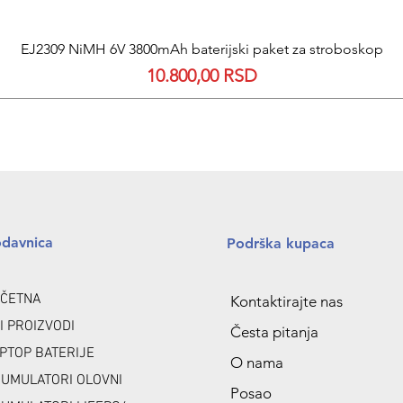
EJ2309 NiMH 6V 3800mAh baterijski paket za stroboskop
Quick View
Price
10.800,00 RSD
odavnica
Podrška kupaca
ČETNA
Kontaktirajte nas
I PROIZVODI
Česta pitanja
PTOP BATERIJE
O nama
UMULATORI OLOVNI
Posao