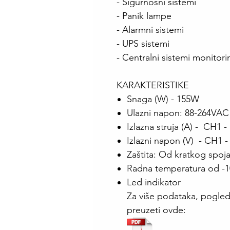
- Sigurnosni sistemi
- Panik lampe
- Alarmni sistemi
- UPS sistemi
- Centralni sistemi monitor
KARAKTERISTIKE
Snaga (W) - 155W
Ulazni napon: 88-264VAC
Izlazna struja (A) - CH1 -
Izlazni napon (V) - CH1 
Zaštita: Od kratkog spoj
Radna temperatura od -
Led indikator
Za više podataka, pogled
preuzeti ovde: