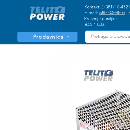
Kontakt: (+381) 18-452
E-mail:
office@telit.rs
Praćenje pošiljke:
AKS
/
CITY
Prodavnica