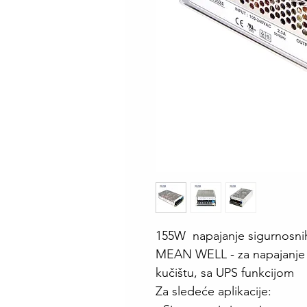
155W napajanje sigurnosnih
MEAN WELL - za napajanje 
kučištu, sa UPS funkcijom
Za sledeće aplikacije: