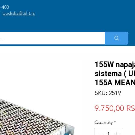
1-400
/
podrska@telit.rs
155W napaja
sistema ( U
155A MEAN
SKU: 2519
9.750,00 R
Quantity
*