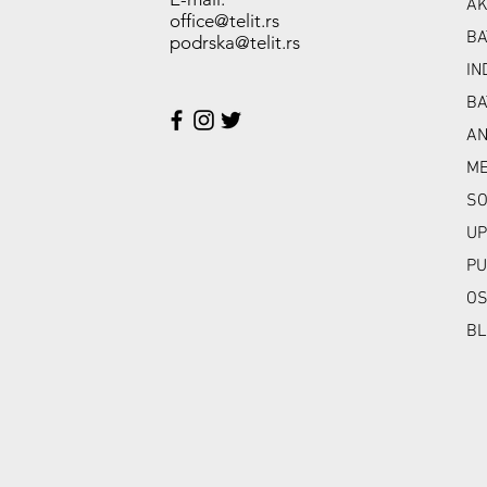
AK
office@telit.rs
BA
podrska@telit.rs
IN
BA
A
ME
SO
UP
PU
OS
BL