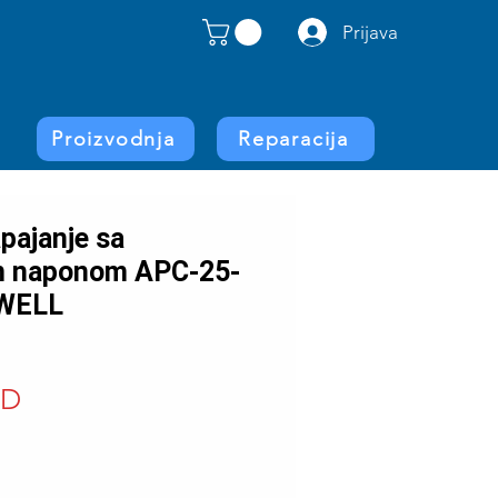
Prijava
Proizvodnja
Reparacija
pajanje sa
im naponom APC-25-
WELL
Price
SD