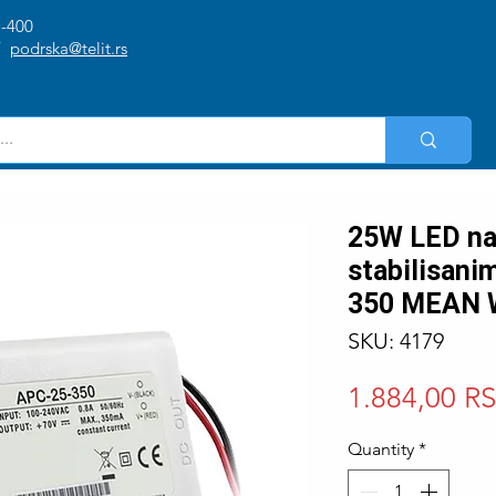
1-400
/
podrska@telit.rs
25W LED na
stabilisan
350 MEAN 
SKU: 4179
1.884,00 R
Quantity
*