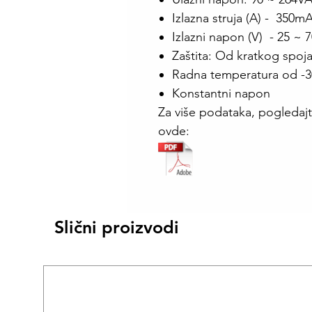
Izlazna struja (A) - 350m
Izlazni napon (V) - 25 ~ 
Zaštita: Od kratkog spoj
Radna temperatura od -
Konstantni napon
Za više podataka, pogledajt
ovde:
Slični proizvodi