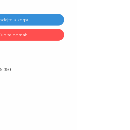
odajte u korpu
Kupite odmah
5-350