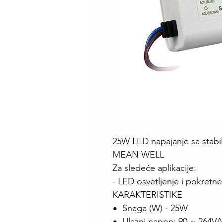
25W LED napajanje sa stab
MEAN WELL
Za sledeće aplikacije:
- LED osvetljenje i pokretne
KARAKTERISTIKE
Snaga (W) - 25W
Ulazni napon: 90 ~ 264