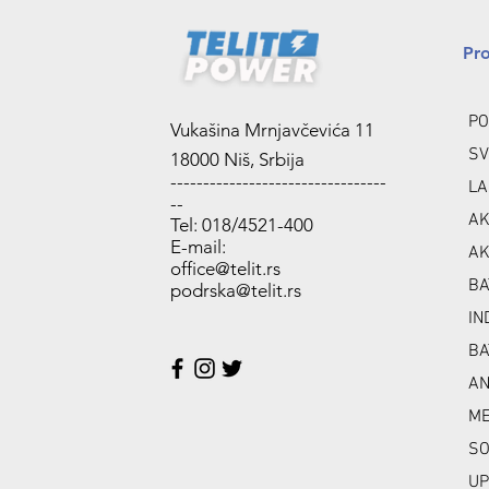
Pr
PO
Vukašina Mrnjavčevića 11
SV
18000 Niš, Srbija
---------------------------------
LA
--
AK
Tel: 018/4521-400
E-mail:
AK
office@telit.rs
BA
podrska@telit.rs
IN
BA
A
ME
SO
UP