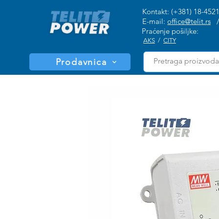
Kontakt: (+381) 18-452
E-mail:
office@telit.rs
Praćenje pošiljke:
AKS
/
CITY
Prodavnica