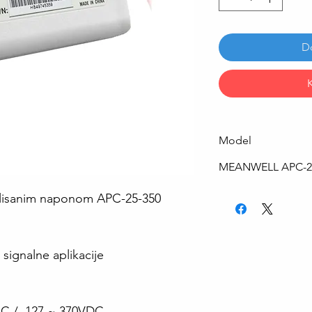
D
Model
MEANWELL APC-2
ilisanim naponom APC-25-350
 signalne aplikacije
VAC / 127 ~ 370VDC