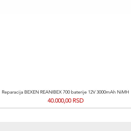
Quick View
Reparacija BEXEN REANIBEX 700 baterije 12V 3000mAh NiMH
Price
40.000,00 RSD