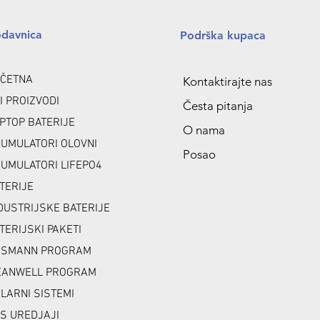
odavnica
Podrška kupaca
ČETNA
Kontaktirajte nas
I PROIZVODI
Česta pitanja
PTOP BATERIJE
O nama
UMULATORI OLOVNI
Posao
UMULATORI LIFEPO4
TERIJE
DUSTRIJSKE BATERIJE
TERIJSKI PAKETI
NSMANN PROGRAM
ANWELL PROGRAM
LARNI SISTEMI
S UREDJAJI