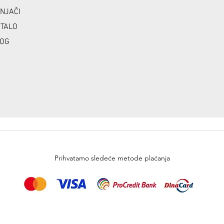
NJAČI
TALO
OG
Prihvatamo sledeće metode plaćanja