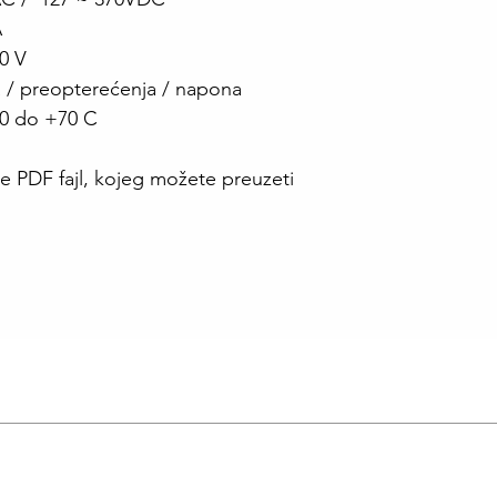
A
70 V
a / preopterećenja / napona
30 do +70 C
e PDF fajl, kojeg možete preuzeti