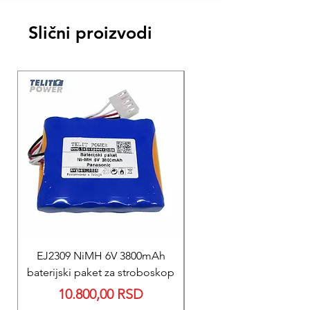
Slični proizvodi
EJ2309 NiMH 6V 3800mAh
REPARACIJA
baterijski paket za stroboskop
Reparacija BEXEN REA
Price
10.800,00 RSD
700 baterije 12V 300