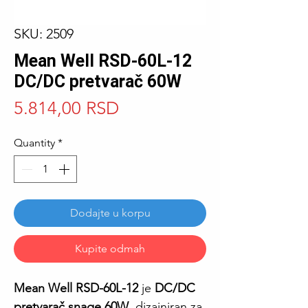
SKU: 2509
Mean Well RSD-60L-12
DC/DC pretvarač 60W
Price
5.814,00 RSD
Quantity
*
Dodajte u korpu
Kupite odmah
Mean Well RSD-60L-12
je
DC/DC
pretvarač snage 60W
, dizajniran za