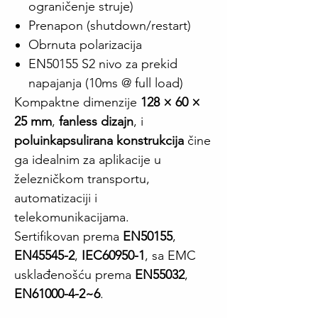
ograničenje struje)
Prenapon (shutdown/restart)
Obrnuta polarizacija
EN50155 S2 nivo za prekid
napajanja (10ms @ full load)
Kompaktne dimenzije
128 × 60 ×
25 mm
,
fanless dizajn
, i
poluinkapsulirana konstrukcija
čine
ga idealnim za aplikacije u
železničkom transportu,
automatizaciji i
telekomunikacijama.
Sertifikovan prema
EN50155
,
EN45545-2
,
IEC60950-1
, sa EMC
usklađenošću prema
EN55032
,
EN61000-4-2~6
.