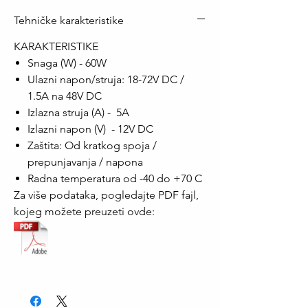
Tehničke karakteristike
KARAKTERISTIKE
Snaga (W) - 60W
Ulazni napon/struja: 18-72V DC /
1.5A na 48V DC
Izlazna struja (A) - 5A
Izlazni napon (V) - 12V DC
Zaštita: Od kratkog spoja /
prepunjavanja / napona
Radna temperatura od -40 do +70 C
Za više podataka, pogledajte PDF fajl,
kojeg možete preuzeti ovde: