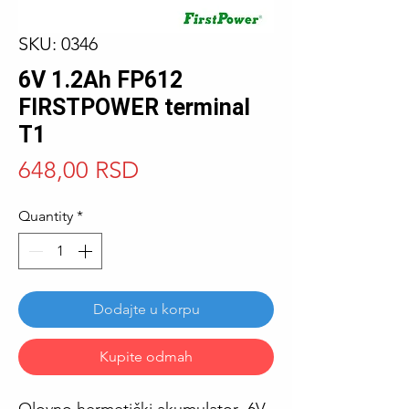
SKU: 0346
6V 1.2Ah FP612
FIRSTPOWER terminal
T1
Price
648,00 RSD
Quantity
*
Dodajte u korpu
Kupite odmah