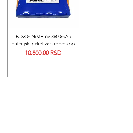
EJ2309 NiMH 6V 3800mAh
REPARACIJA
baterijski paket za stroboskop
Reparacija BEXEN REA
Price
10.800,00 RSD
700 baterije 12V 300