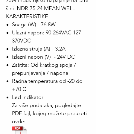
75W Industrijsko napajanje na DIN
šini NDR-75-24 MEAN WELL
KARAKTERISTIKE
Snaga (W) - 76.8W
Ulazni napon: 90-264VAC 127-
370VDC
Izlazna struja (A) - 3.2A
Izlazni napon (V) - 24V DC
Zaštita: Od kratkog spoja /
prepunjavanja / napona
Radna temperatura od -20 do
+70 C
Led indikator
Za više podataka, pogledajte
PDF fajl, kojeg možete preuzeti
ovde: