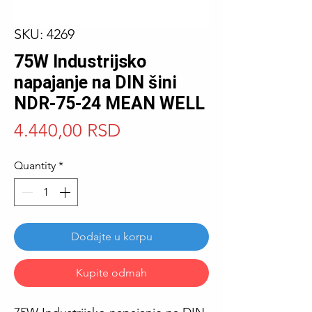
SKU: 4269
75W Industrijsko
napajanje na DIN šini
NDR-75-24 MEAN WELL
Price
4.440,00 RSD
Quantity
*
Dodajte u korpu
Kupite odmah