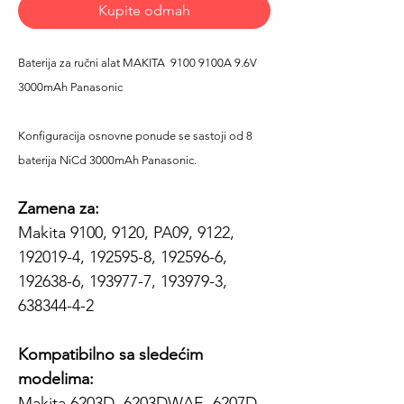
Kupite odmah
Baterija za ručni alat MAKITA 9100 9100A 9.6V
3000mAh Panasonic
Konfiguracija osnovne ponude se sastoji od 8
baterija NiCd 3000mAh Panasonic.
Zamena za:
Makita 9100, 9120, PA09, 9122,
192019-4, 192595-8, 192596-6,
192638-6, 193977-7, 193979-3,
638344-4-2
Kompatibilno sa sledećim
modelima:
Makita 6203D, 6203DWAE, 6207D,