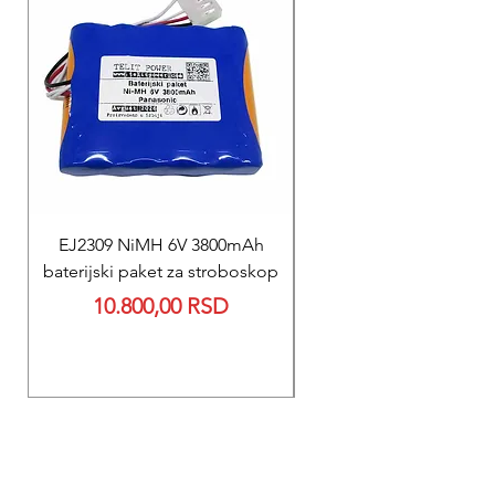
EJ2309 NiMH 6V 3800mAh
REPARACIJA
baterijski paket za stroboskop
Reparacija BEXEN REA
Price
10.800,00 RSD
700 baterije 12V 300