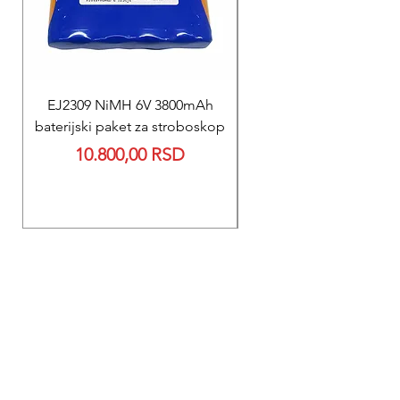
EJ2309 NiMH 6V 3800mAh
REPARACIJA
baterijski paket za stroboskop
Reparacija BEXEN REA
Price
10.800,00 RSD
700 baterije 12V 300