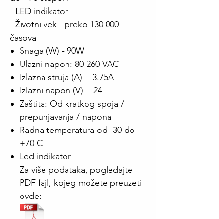
- LED indikator 
- Životni vek - preko 130 000 
časova
Snaga (W) - 90W
Ulazni napon: 80-260 VAC
Izlazna struja (A) - 3.75A
Izlazni napon (V) - 24
Zaštita: Od kratkog spoja /
prepunjavanja / napona
Radna temperatura od -30 do
+70 C
Led indikator
Za više podataka, pogledajte
PDF fajl, kojeg možete preuzeti
ovde: