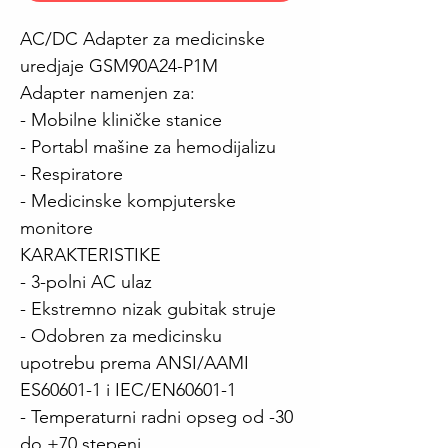
AC/DC Adapter za medicinske
uredjaje GSM90A24-P1M
Adapter namenjen za:
- Mobilne kliničke stanice
- Portabl mašine za hemodijalizu
- Respiratore
- Medicinske kompjuterske 
monitore
KARAKTERISTIKE
- 3-polni AC ulaz
- Ekstremno nizak gubitak struje
- Odobren za medicinsku 
upotrebu prema ANSI/AAMI 
ES60601-1 i IEC/EN60601-1
- Temperaturni radni opseg od -30 
do +70 stepeni