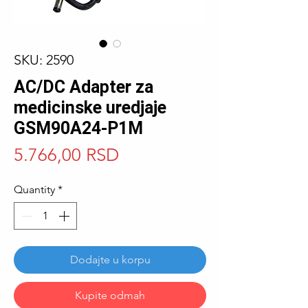
SKU: 2590
AC/DC Adapter za
medicinske uredjaje
GSM90A24-P1M
Price
5.766,00 RSD
Quantity
*
Dodajte u korpu
Kupite odmah