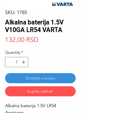
SKU: 1785
Alkalna baterija 1.5V
V10GA LR54 VARTA
Price
132,00 RSD
Quantity
*
Dodajte u korpu
Kupite odmah
Alkalna baterija 1.5V LR54
Ansmann