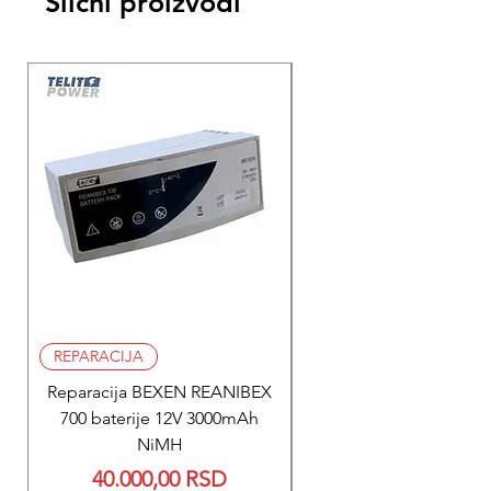
Slični proizvodi
REPARACIJA
REPARACIJA
Reparacija BEXEN REANIBEX
Reparacija BEXEN REA
700 baterije 12V 3000mAh
200 baterije 12V 300
NiMH
Price
40.000,00 RSD