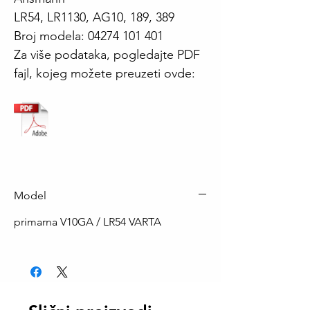
LR54, LR1130, AG10, 189, 389
Broj modela: 04274 101 401
Za više podataka, pogledajte PDF
fajl, kojeg možete preuzeti ovde:
Model
primarna V10GA / LR54 VARTA