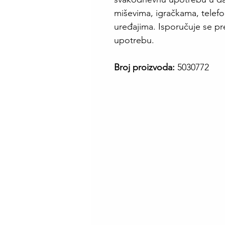
miševima, igračkama, telef
uređajima. Isporučuje se p
upotrebu.
Broj proizvoda:
5030772