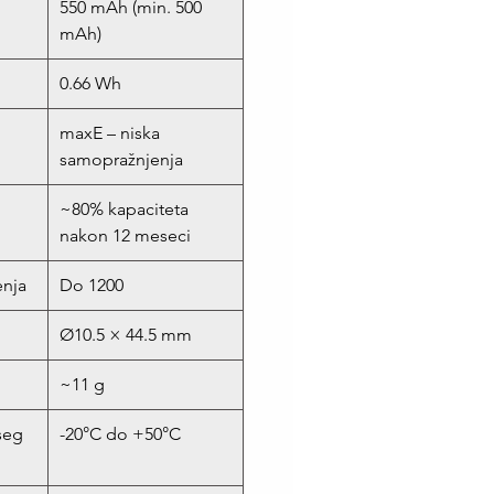
550 mAh (min. 500
mAh)
0.66 Wh
maxE – niska
samopražnjenja
~80% kapaciteta
nakon 12 meseci
enja
Do 1200
Ø10.5 × 44.5 mm
~11 g
seg
-20°C do +50°C