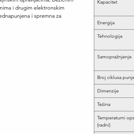
Kapacitet
onima i drugim elektronskim
rednapunjena i spremna za
Energija
Tehnologija
Samopražnjenje
Broj ciklusa punj
Dimenzije
Težina
Temperaturni op
(radni)