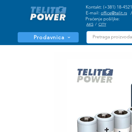
Kontakt: (+381) 18-452
E-mail:
office@telit.rs
Praćenje pošiljke:
AKS
/
CITY
Prodavnica