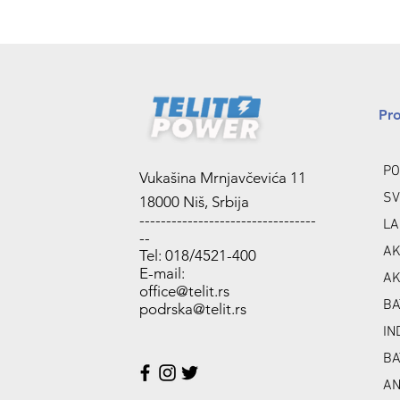
Pr
PO
Vukašina Mrnjavčevića 11
SV
18000 Niš, Srbija
---------------------------------
LA
--
AK
Tel: 018/4521-400
E-mail:
AK
office@telit.rs
BA
podrska@telit.rs
IN
BA
A