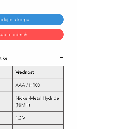
odajte u korpu
Kupite odmah
tike
Vrednost
AAA / HR03
Nickel-Metal Hydride
(NiMH)
n
1.2 V