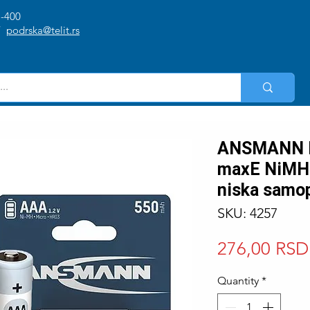
1-400
/
podrska@telit.rs
ANSMANN 
maxE NiMH p
niska samop
SKU: 4257
276,00 RSD
Quantity
*