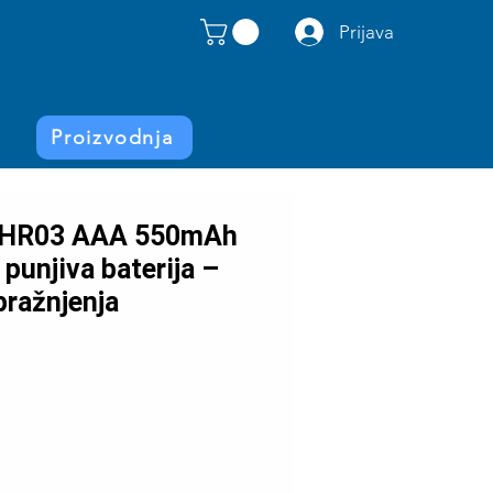
Prijava
Proizvodnja
HR03 AAA 550mAh
unjiva baterija –
ražnjenja
Price