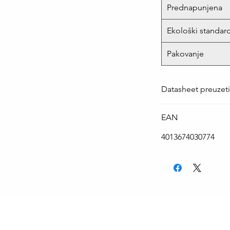
Prednapunjena
Ekološki standar
Pakovanje
Datasheet preuzet
EAN
4013674030774