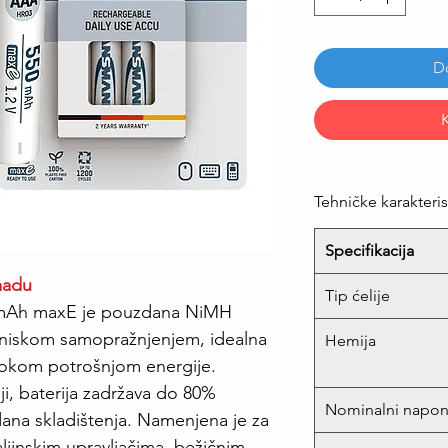
D
Tehničke karakteris
Specifikacija
madu
Tip ćelije
Ah maxE je pouzdana NiMH
o niskom samopražnjenjem, idealna
Hemija
isokom potrošnjom energije.
ji, baterija zadržava do 80%
Nominalni napo
ana skladištenja. Namenjena je za
jinskim upravljačima, bežičnim