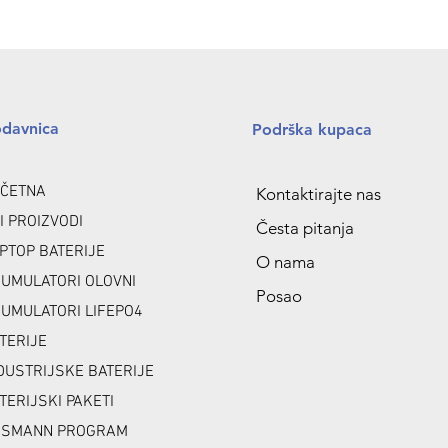
odavnica
Podrška kupaca
ČETNA
Kontaktirajte nas
I PROIZVODI
Česta pitanja
PTOP BATERIJE
O nama
UMULATORI OLOVNI
Posao
UMULATORI LIFEPO4
TERIJE
DUSTRIJSKE BATERIJE
TERIJSKI PAKETI
NSMANN PROGRAM