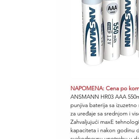
NAPOMENA: Cena po ko
ANSMANN HR03 AAA 550m
punjiva baterija sa izuzetn
za uređaje sa srednjom i v
Zahvaljujući maxE tehnologi
kapaciteta i nakon godinu d
svakodnevnu upotrebu u dal