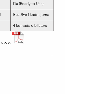
Da (Ready to Use)
d
Bez žive i kadmijuma
4 komada u blisteru
i ovde: