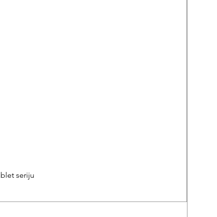
let seriju
REPA