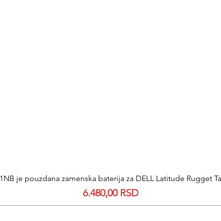
NB je pouzdana zamenska baterija za DELL Latitude Rugget Tab
Quick View
Price
6.480,00 RSD