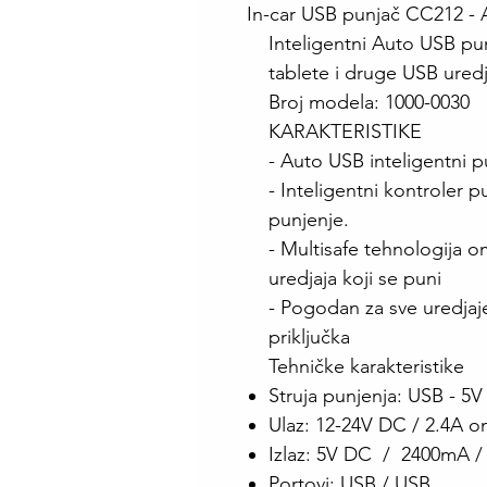
In-car USB punjač CC212 
Inteligentni Auto USB p
tablete i druge USB uredj
Broj modela: 1000-0030
KARAKTERISTIKE
- Auto USB inteligentni 
- Inteligentni kontroler
punjenje.
- Multisafe tehnologija o
uredjaja koji se puni
- Pogodan za sve uredjaj
priključka
Tehničke karakteristike
Struja punjenja: USB - 5V
Ulaz: 12-24V DC / 2.4A 
Izlaz: 5V DC / 2400mA 
Portovi: USB / USB