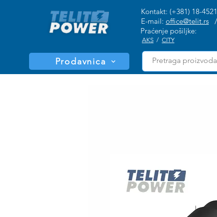
Kontakt: (+381) 18-452
E-mail:
office@telit.rs
Praćenje pošiljke:
AKS
/
CITY
Prodavnica