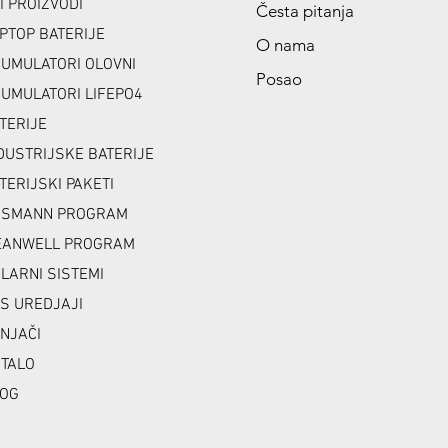
I PROIZVODI
Česta pitanja
PTOP BATERIJE
O nama
UMULATORI OLOVNI
Posao
UMULATORI LIFEPO4
TERIJE
DUSTRIJSKE BATERIJE
TERIJSKI PAKETI
NSMANN PROGRAM
ANWELL PROGRAM
LARNI SISTEMI
S UREDJAJI
NJAČI
TALO
OG