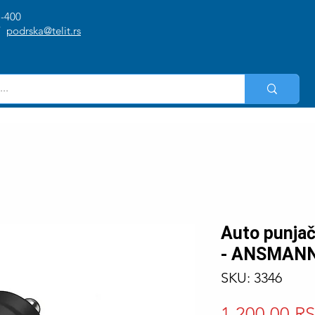
1-400
/
podrska@telit.rs
Auto punja
- ANSMANN
SKU: 3346
1.200,00 R