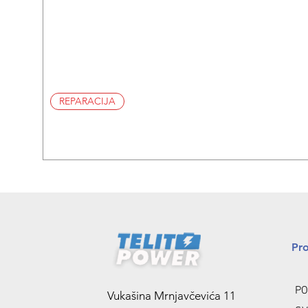
REPARACIJA
Pr
PO
Vukašina Mrnjavčevića 11