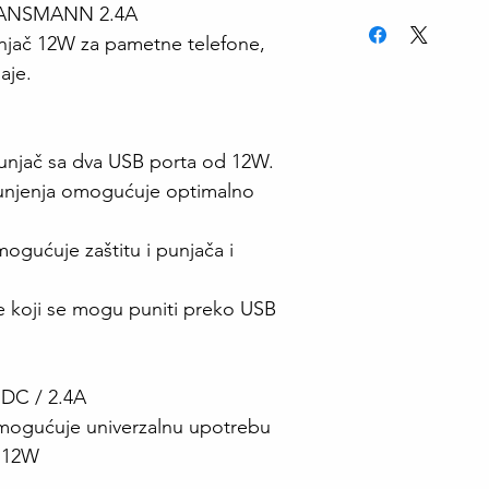
- ANSMANN 2.4A
unjač 12W za pametne telefone,
aje.
punjač sa dva USB porta od 12W.
 punjenja omogućuje optimalno
mogućuje zaštitu i punjača i
e koji se mogu puniti preko USB
 DC / 2.4A
omogućuje univerzalnu upotrebu
/ 12W