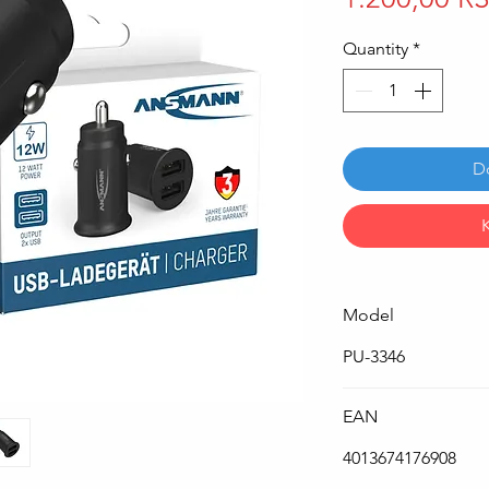
Quantity
*
D
Model
PU-3346
EAN
4013674176908