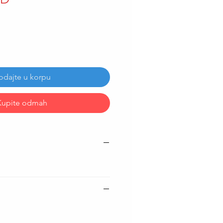
odajte u korpu
Kupite odmah