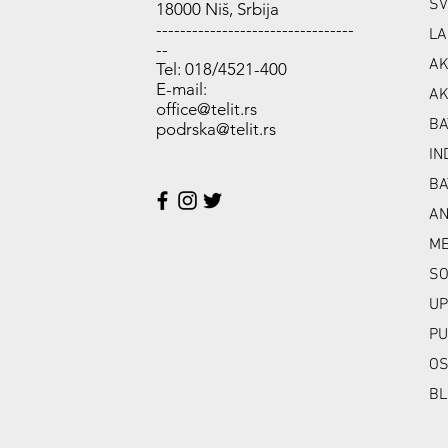
SV
18000 Niš, Srbija
---------------------------------
LA
--
AK
Tel: 018/4521-400
E-mail:
AK
office@telit.rs
BA
podrska@telit.rs
IN
BA
A
ME
SO
UP
PU
OS
BL