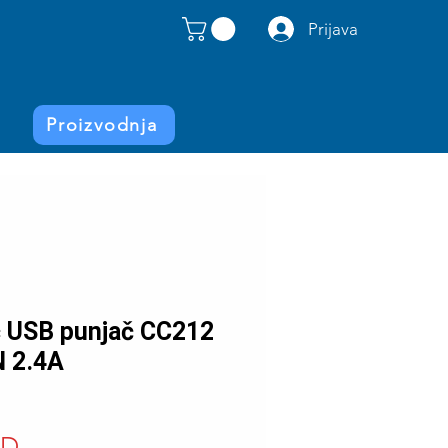
Prijava
Proizvodnja
č USB punjač CC212
 2.4A
Price
SD