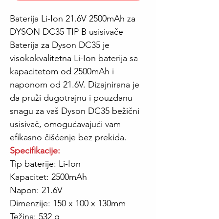
Baterija Li-Ion 21.6V 2500mAh za
DYSON DC35 TIP B usisivače
Baterija za Dyson DC35 je
visokokvalitetna Li-Ion baterija sa
kapacitetom od 2500mAh i
naponom od 21.6V. Dizajnirana je
da pruži dugotrajnu i pouzdanu
snagu za vaš Dyson DC35 bežični
usisivač, omogućavajući vam
efikasno čišćenje bez prekida.
Specifikacije:
Tip baterije: Li-Ion
Kapacitet: 2500mAh
Napon: 21.6V
Dimenzije: 150 x 100 x 130mm
Težina: 532 g