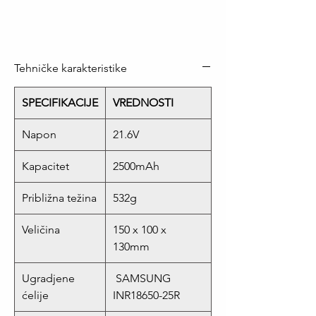
Tehničke karakteristike
SPECIFIKACIJE
VREDNOSTI
Napon
21.6V
Kapacitet
2500mAh
Približna težina
532g
Veličina
150 x 100 x
130mm
Ugradjene
SAMSUNG
ćelije
INR18650-25R