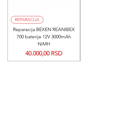
REPARACIJA
REPARACIJA
Reparacija BEXEN REANIBEX
Reparacija BEXEN REA
700 baterije 12V 3000mAh
200 baterije 12V 300
NiMH
Price
40.000,00 RSD