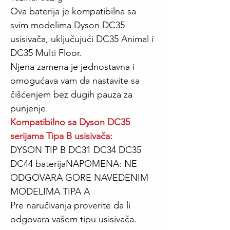
Ova baterija je kompatibilna sa
svim modelima Dyson DC35
usisivača, uključujući DC35 Animal i
DC35 Multi Floor.
Njena zamena je jednostavna i
omogućava vam da nastavite sa
čišćenjem bez dugih pauza za
punjenje.
Kompatibilno sa Dyson DC35
serijama Tipa B usisivača:
DYSON TIP B DC31 DC34 DC35
DC44 baterijaNAPOMENA: NE
ODGOVARA GORE NAVEDENIM
MODELIMA TIPA A
Pre naručivanja proverite da li
odgovara vašem tipu usisivača.