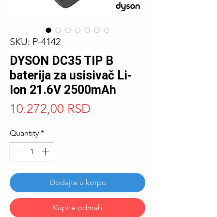
SKU: P-4142
DYSON DC35 TIP B
baterija za usisivač Li-
Ion 21.6V 2500mAh
Price
10.272,00 RSD
Quantity
*
Dodajte u korpu
Kupite odmah