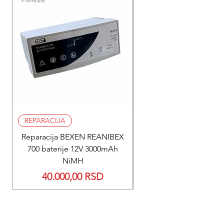
REPARACIJA
REPARACIJA
Reparacija BEXEN REANIBEX
Reparacija BEXEN REA
700 baterije 12V 3000mAh
200 baterije 12V 300
NiMH
Price
40.000,00 RSD