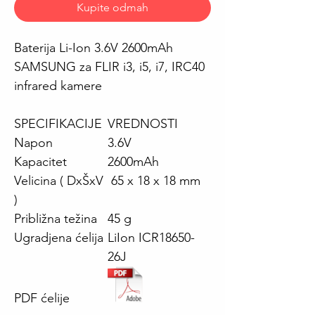
Kupite odmah
Baterija Li-Ion 3.6V 2600mAh
SAMSUNG za FLIR i3, i5, i7, IRC40
infrared kamere
SPECIFIKACIJE
VREDNOSTI
Napon
3.6V
Kapacitet
2600mAh
Velicina ( DxŠxV
65 x 18 x 18 mm
)
Približna težina
45 g
Ugradjena ćelija
LiIon ICR18650-
26J
PDF ćelije