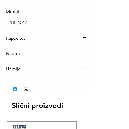
Model
TPBP-1542
Kapacitet
2600 mAh
Napon
3.6 V
Hemija
Li-Ion
Slični proizvodi