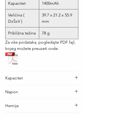
Kapacitet
1400mAh
Veličina (
39.7 x 21.2 x 55.9
DxŠxV )
mm
Približna težina
78 g
Za više podataka, pogledajte PDF fajl,
kojeg možete preuzeti ovde:
Kapacitet
1400 mAh
Napon
7.4 V
Hemija
Li-Ion