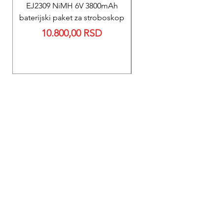
EJ2309 NiMH 6V 3800mAh
REPARACIJA
baterijski paket za stroboskop
Reparacija BEXEN REA
Price
10.800,00 RSD
700 baterije 12V 300