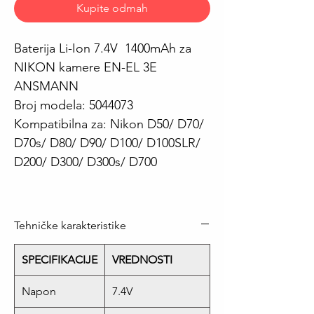
Kupite odmah
Baterija Li-Ion 7.4V 1400mAh za
NIKON kamere EN-EL 3E
ANSMANN
Broj modela: 5044073
Kompatibilna za: Nikon D50/ D70/
D70s/ D80/ D90/ D100/ D100SLR/
D200/ D300/ D300s/ D700
Tehničke karakteristike
SPECIFIKACIJE
VREDNOSTI
Napon
7.4V