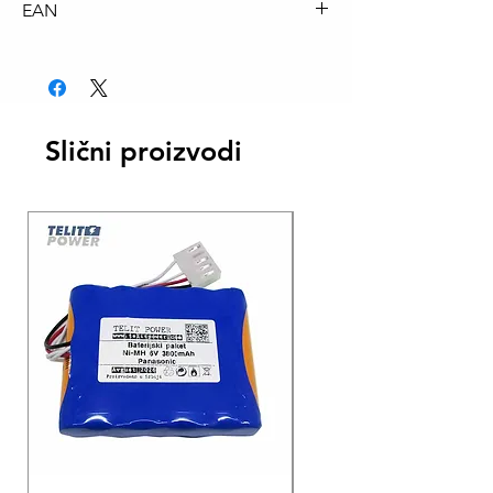
EAN
4013674044078
Slični proizvodi