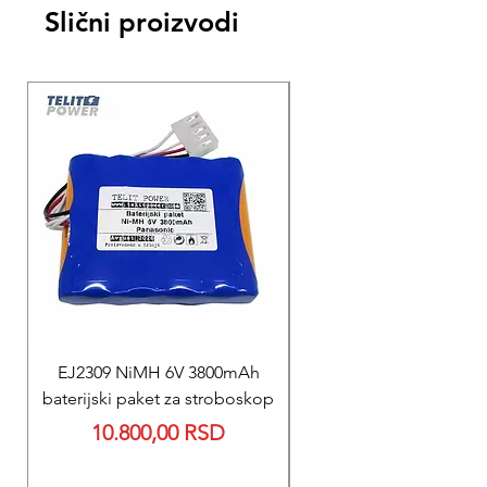
Slični proizvodi
EJ2309 NiMH 6V 3800mAh
REPARACIJA
baterijski paket za stroboskop
Reparacija BEXEN REA
Price
10.800,00 RSD
700 baterije 12V 300