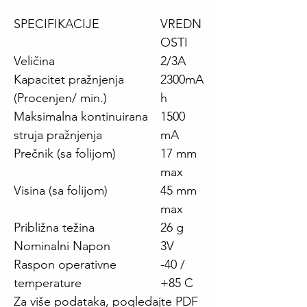
SPECIFIKACIJE
VREDN
OSTI
Veličina
2/3A
Kapacitet pražnjenja
2300mA
(Procenjen/ min.)
h
Maksimalna kontinuirana
1500
struja pražnjenja
mA
Prečnik (sa folijom)
17 mm
max
Visina (sa folijom)
45 mm
max
Približna težina
26 g
Nominalni Napon
3V
Raspon operativne
-40 /
temperature
+85 C
Za više podataka, pogledajte PDF