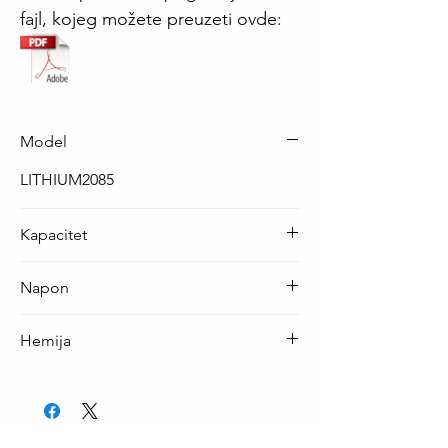
fajl, kojeg možete preuzeti ovde:
Model
LITHIUM2085
Kapacitet
2300 mAh
Napon
3 V
Hemija
Litijum