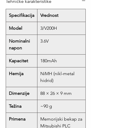
Tehničke karakteristike
Specifikacija
Vrednost
Model
3/V200H
Nominalni
3.6V
napon
Kapacitet
180mAh
Hemija
NiMH (nikl-metal
hidrid)
Dimenzije
88 × 26 × 9 mm
Težina
~90 g
Primena
Memorijski bekap za
Mitsubishi PLC