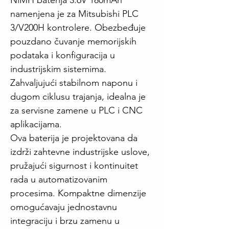
NiMH baterija 3.6V 180mAh
namenjena je za Mitsubishi PLC
3/V200H kontrolere. Obezbeđuje
pouzdano čuvanje memorijskih
podataka i konfiguracija u
industrijskim sistemima.
Zahvaljujući stabilnom naponu i
dugom ciklusu trajanja, idealna je
za servisne zamene u PLC i CNC
aplikacijama.
Ova baterija je projektovana da
izdrži zahtevne industrijske uslove,
pružajući sigurnost i kontinuitet
rada u automatizovanim
procesima. Kompaktne dimenzije
omogućavaju jednostavnu
integraciju i brzu zamenu u