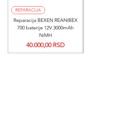
REPARACIJA
REPARACIJA
Reparacija BEXEN REANIBEX
Reparacija BEXEN REA
700 baterije 12V 3000mAh
200 baterije 12V 300
NiMH
Price
40.000,00 RSD