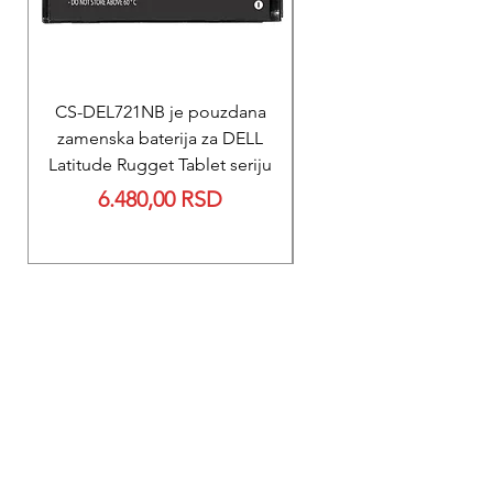
CS-DEL721NB je pouzdana
REPARACIJA
zamenska baterija za DELL
Reparacija ZOLL PD
Latitude Rugget Tablet seriju
baterije za M Serij
Price
6.480,00 RSD