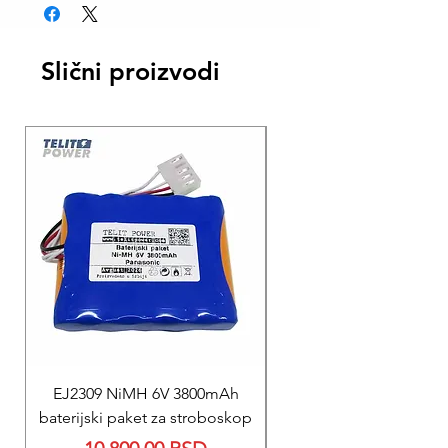
BESPLATNA isporuka AKS kurirskom
službom.
Slični proizvodi
EJ2309 NiMH 6V 3800mAh
REPARACIJA
baterijski paket za stroboskop
Reparacija BEXEN REA