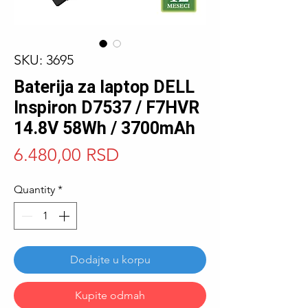
SKU: 3695
Baterija za laptop DELL
Inspiron D7537 / F7HVR
14.8V 58Wh / 3700mAh
Price
6.480,00 RSD
Quantity
*
Dodajte u korpu
Kupite odmah