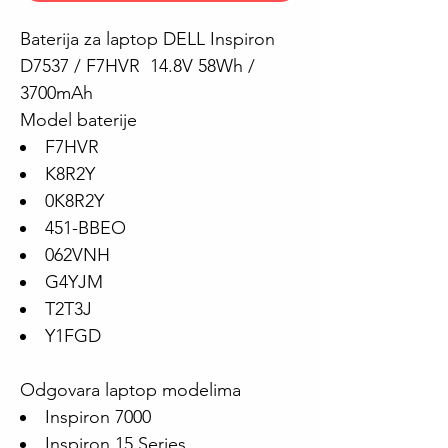
Baterija za laptop DELL Inspiron
D7537 / F7HVR 14.8V 58Wh /
3700mAh
Model baterije
F7HVR
K8R2Y
0K8R2Y
451-BBEO
062VNH
G4YJM
T2T3J
Y1FGD
Odgovara laptop modelima
Inspiron 7000
Inspiron 15 Series