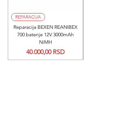
REPARACIJA
REPARACIJA
Reparacija BEXEN REANIBEX
Reparacija BEXEN REA
700 baterije 12V 3000mAh
200 baterije 12V 300
NiMH
Price
40.000,00 RSD