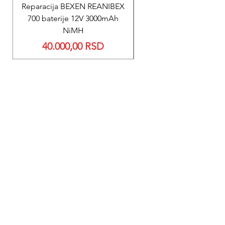
Reparacija BEXEN REANIBEX
Reparacija BEXEN REA
700 baterije 12V 3000mAh
200 baterije 12V 300
NiMH
Price
40.000,00 RSD