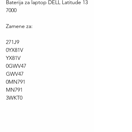
Baterija za laptop DELL Latitude 13
7000
Zamene za:
271J9
0YX81V
YX81V
0GWV47
GWV47
0MN791
MN791
3WKT0