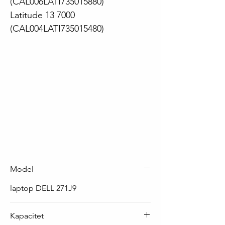
(CAL006LATI735015880)
Latitude 13 7000
(CAL004LATI735015480)
Model
laptop DELL 271J9
Kapacitet