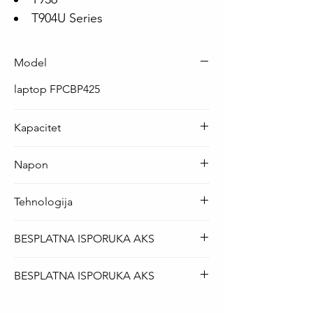
T904U Series
Model
laptop FPCBP425
Kapacitet
45 Wh ( 3150 mAh )
Napon
14.4 V
Tehnologija
Li-Po
BESPLATNA ISPORUKA AKS
Za sve modele laptop baterija je
BESPLATNA ISPORUKA AKS
BESPLATNA isporuka AKS kurirskom
službom.
Za sve modele laptop baterija je