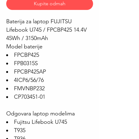
Kupite odmah
Baterija za laptop FUJITSU
Lifebook U745 / FPCBP425 14.4V
45Wh / 3150mAh
Model baterije
FPCBP425
FPB0315S
FPCBP425AP
4ICP6/56/76
FMVNBP232
CP703451-01
Odgovara laptop modelima
Fujitsu Lifebook U745
T935
T936