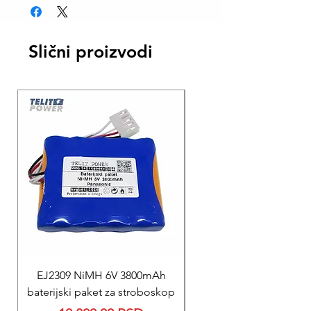
BESPLATNA isporuka AKS kurirskom
službom.
Slični proizvodi
EJ2309 NiMH 6V 3800mAh
REPARACIJA
baterijski paket za stroboskop
Reparacija BEXEN REA