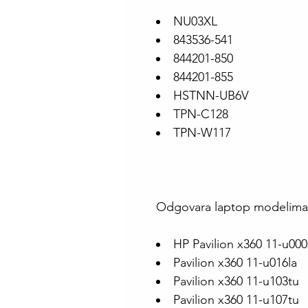
NU03XL
843536-541
844201-850
844201-855
HSTNN-UB6V
TPN-C128
TPN-W117
Odgovara laptop modelima
HP Pavilion x360 11-u000
Pavilion x360 11-u016la
Pavilion x360 11-u103tu
Pavilion x360 11-u107tu