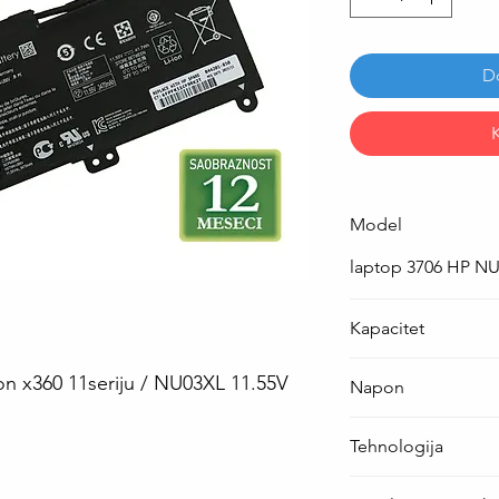
D
Model
laptop 3706 HP N
Kapacitet
41.7 Wh ( 3615 mAh
ion x360 11seriju / NU03XL 11.55V
Napon
11.55 V
Tehnologija
Li-Po