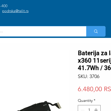
1-400
/
podrska@telit.rs
Baterija za 
x360 11seri
41.7Wh / 3
SKU: 3706
6.480,00 R
Quantity
*