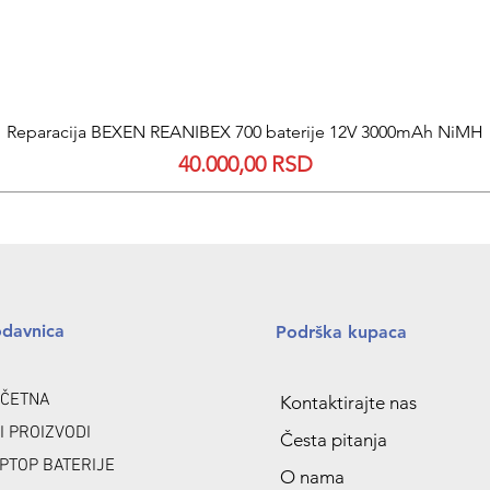
Quick View
Reparacija BEXEN REANIBEX 700 baterije 12V 3000mAh NiMH
Price
40.000,00 RSD
odavnica
Podrška kupaca
ČETNA
Kontaktirajte nas
I PROIZVODI
Česta pitanja
PTOP BATERIJE
O nama