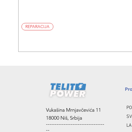
REPARACIJA
Pr
PO
Vukašina Mrnjavčevića 11
SV
18000 Niš, Srbija
---------------------------------
LA
--