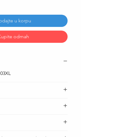
odajte u korpu
Kupite odmah
U03XL
 )