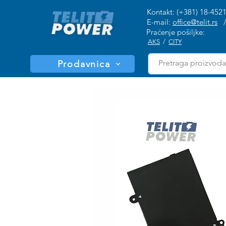
Kontakt: (+381) 18-452
E-mail:
office@telit.rs
Praćenje pošiljke:
AKS
/
CITY
Prodavnica