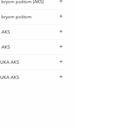
a bryom poštom (AKS)
op baterija je besplatna
ka bryom poštom
iji Srbije kurirskom službom
top baterija je BESPLATNA
a AKS
rskom službom.
top baterija je BESPLATNA
a AKS
rskom službom.
top baterija je BESPLATNA
RUKA AKS
rskom službom.
top baterija je BESPLATNA
RUKA AKS
rskom službom.
top baterija je BESPLATNA
rskom službom.