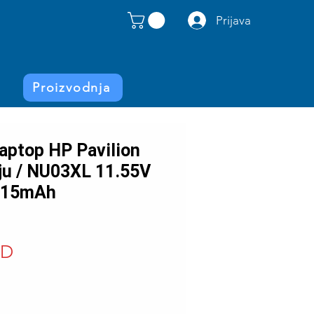
Prijava
Proizvodnja
laptop HP Pavilion
ju / NU03XL 11.55V
615mAh
Price
SD