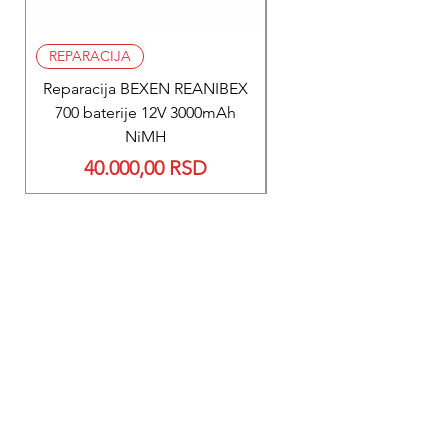
REPARACIJA
REPARACIJA
Reparacija BEXEN REANIBEX
Reparacija BEXEN REA
700 baterije 12V 3000mAh
200 baterije 12V 300
NiMH
Price
40.000,00 RSD