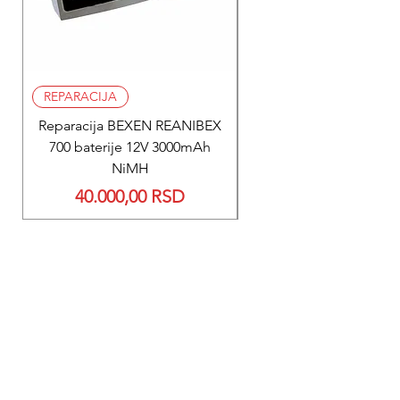
REPARACIJA
REPARACIJA
Reparacija BEXEN REANIBEX
Reparacija BEXEN REA
700 baterije 12V 3000mAh
200 baterije 12V 300
NiMH
Price
40.000,00 RSD