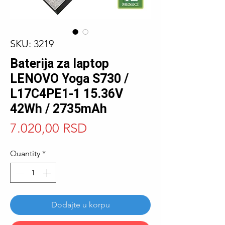
SKU: 3219
Baterija za laptop
LENOVO Yoga S730 /
L17C4PE1-1 15.36V
42Wh / 2735mAh
Price
7.020,00 RSD
Quantity
*
Dodajte u korpu