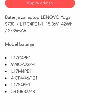
Kupite odmah
Baterija za laptop LENOVO Yoga
S730 / L17C4PE1-1 15.36V 42Wh
/ 2735mAh
Model baterije
L17C4PE1
928QA232H
L17M4PE1
4ICP4/46/121
L17S4PE1
5B10R32748