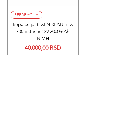
REPARACIJA
REPARACIJA
Reparacija BEXEN REANIBEX
Reparacija BEXEN REA
700 baterije 12V 3000mAh
200 baterije 12V 300
NiMH
Price
40.000,00 RSD