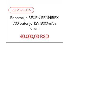
REPARACIJA
REPARACIJA
Reparacija BEXEN REANIBEX
Reparacija BEXEN REA
700 baterije 12V 3000mAh
200 baterije 12V 300
NiMH
Price
40.000,00 RSD