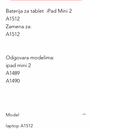
Baterija za tablet iPad Mini 2
A1512
Zamena za:
A1512
Odgovara modelima:
ipad mini 2
A1489
A1490
Model
laptop A1512