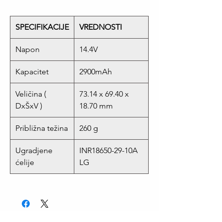
SPECIFIKACIJE
VREDNOSTI
Napon
14.4V
Kapacitet
2900mAh
Veličina (
73.14 x 69.40 x
DxŠxV )
18.70 mm
Približna težina
260 g
Ugradjene
INR18650-29-10A
ćelije
LG