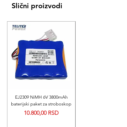
Slični proizvodi
EJ2309 NiMH 6V 3800mAh
REPARACIJA
baterijski paket za stroboskop
Reparacija BEXEN REA
Price
10.800,00 RSD
700 baterije 12V 300