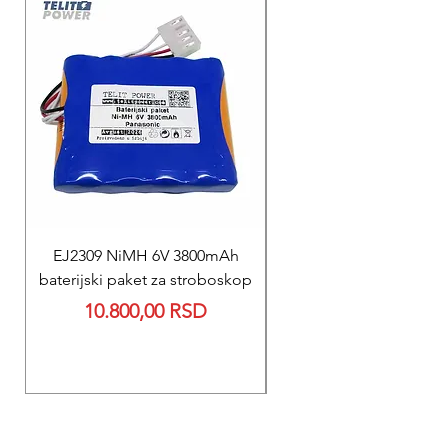
EJ2309 NiMH 6V 3800mAh
REPARACIJA
baterijski paket za stroboskop
Reparacija BEXEN REA
Price
10.800,00 RSD
700 baterije 12V 300