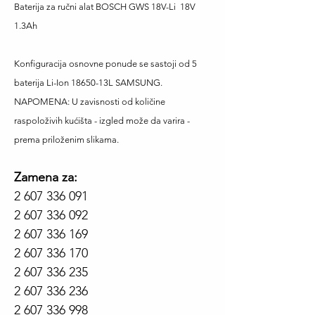
Baterija za ručni alat BOSCH GWS 18V-Li 18V
1.3Ah
Konfiguracija osnovne ponude se sastoji od 5
baterija Li-Ion 18650-13L SAMSUNG.
NAPOMENA:
U zavisnosti od količine
raspoloživih kućišta - izgled može da varira -
prema priloženim slikama.
Zamena za:
2 607 336 091
2 607 336 092
2 607 336 169
2 607 336 170
2 607 336 235
2 607 336 236
2 607 336 998