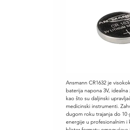
Ansmann CR1632 je visokokv
baterija napona 3V, idealna
kao što su daljinski upravljač
medicinski instrumenti. Zah
dugom roku trajanja do 10 
energije u profesionalnim i
blister formatu omogućava j