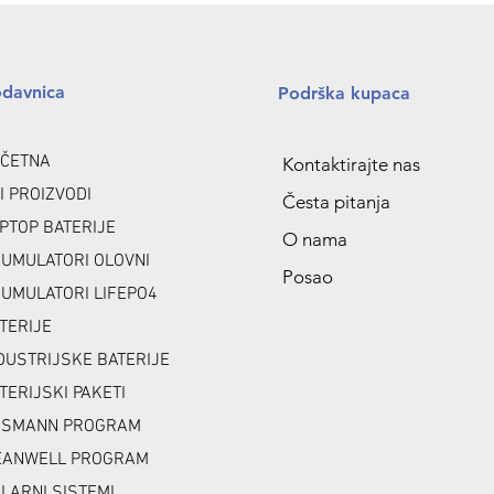
odavnica
Podrška kupaca
ČETNA
Kontaktirajte nas
I PROIZVODI
Česta pitanja
PTOP BATERIJE
O nama
UMULATORI OLOVNI
Posao
UMULATORI LIFEPO4
TERIJE
DUSTRIJSKE BATERIJE
TERIJSKI PAKETI
NSMANN PROGRAM
ANWELL PROGRAM
LARNI SISTEMI