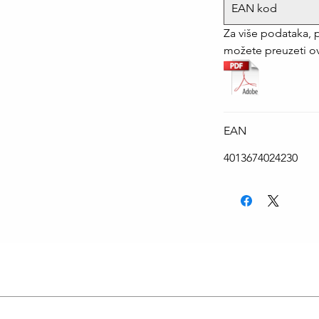
EAN kod
Za više podataka, 
možete preuzeti o
EAN
4013674024230