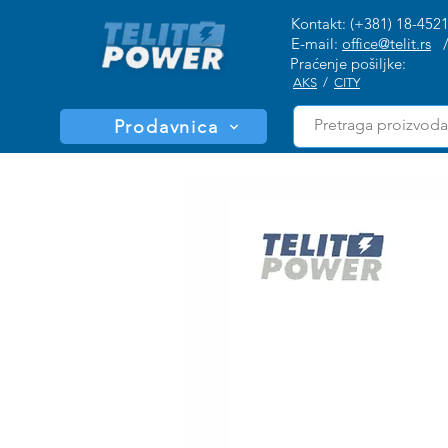
Kontakt: (+381) 18-452
E-mail:
office@telit.rs
Praćenje pošiljke:
AKS
/
CITY
Prodavnica