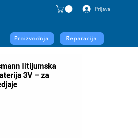
Prijava
Proizvodnja
Reparacija
mann litijumska
terija 3V – za
edjaje
rice