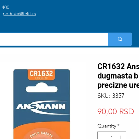
1-400
/
podrska@telit.rs
CR1632 Ans
dugmasta ba
precizne ur
SKU: 3357
P
90,00 RSD
Quantity
*