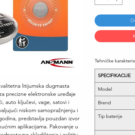
D
Tehničke karakteris
SPECIFIKACIJE
alitetna litijumska dugmasta
Model
 za precizne elektronske uređaje
i, auto ključevi, vage, satovi i
Brend
valjujući niskom samopražnjenju i
Tip baterije
godina, predstavlja pouzdan izvor
 kućnim aplikacijama. Pakovanje u
ednostavno skladištenje i zaštitu