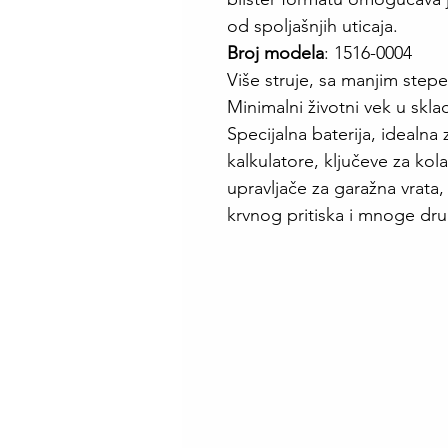
od spoljašnjih uticaja.
Broj modela
: 1516-0004
Više struje, sa manjim ste
Minimalni životni vek u skla
Specijalna baterija, idealna
kalkulatore, ključeve za kola
upravljače za garažna vrata
krvnog pritiska i mnoge dru