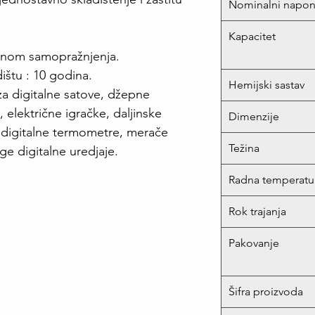
Nominalni napo
Kapacitet
penom samopražnjenja.
dištu : 10 godina.
Hemijski sastav
 za digitalne satove, džepne
, električne igračke, daljinske
Dimenzije
, digitalne termometre, merače
Težina
ge digitalne uredjaje.
Radna temperatu
Rok trajanja
Pakovanje
Šifra proizvoda