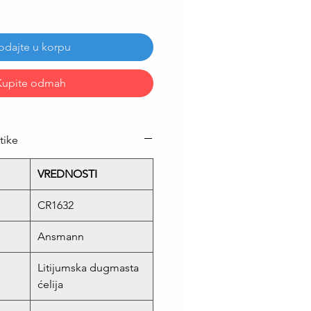
odajte u korpu
Kupite odmah
tike
VREDNOSTI
CR1632
Ansmann
Litijumska dugmasta
ćelija