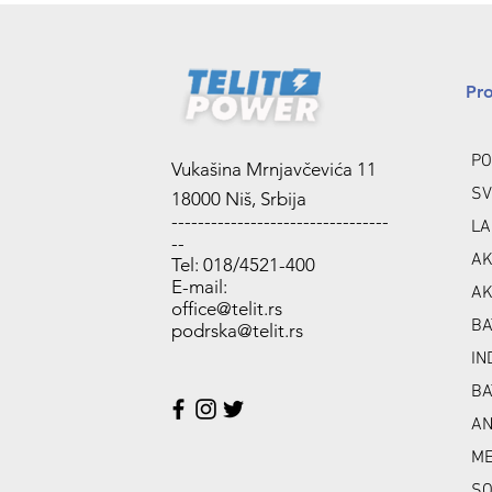
Pr
PO
Vukašina Mrnjavčevića 11
SV
18000 Niš, Srbija
---------------------------------
LA
--
AK
Tel: 018/4521-400
E-mail:
AK
office@telit.rs
BA
podrska@telit.rs
IN
BA
A
ME
SO