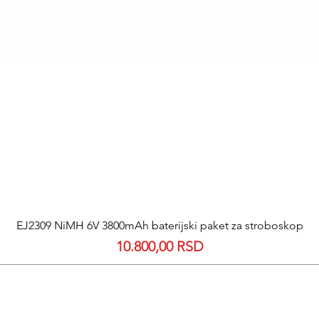
EJ2309 NiMH 6V 3800mAh baterijski paket za stroboskop
Quick View
Price
10.800,00 RSD