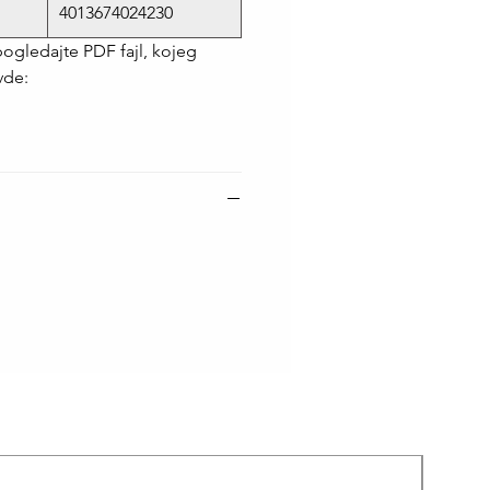
4013674024230
pogledajte PDF fajl, kojeg
vde: