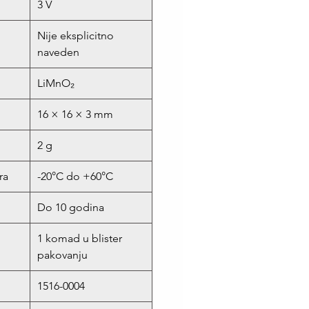
n
3 V
Nije eksplicitno
naveden
LiMnO₂
16 × 16 × 3 mm
2 g
ra
-20°C do +60°C
Do 10 godina
1 komad u blister
pakovanju
1516-0004