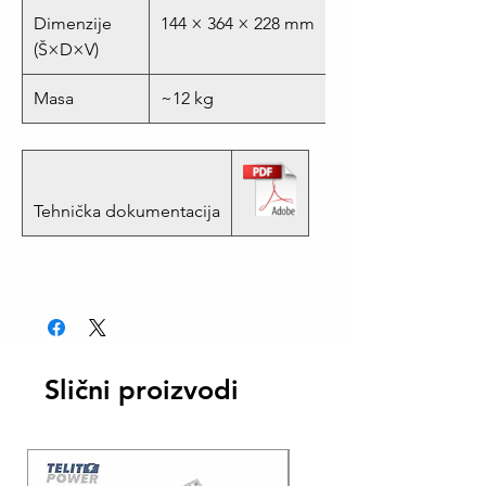
Dimenzije
144 × 364 × 228 mm
(Š×D×V)
Masa
~12 kg
Tehnička dokumentacija
Slični proizvodi