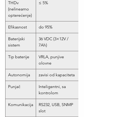
THDv
≤ 5%
(nelinearno
opterećenje)
Efikasnost
do 95%
Baterijski
36 VDC (3×12V /
sistem
7Ah)
Tip baterije
VRLA, punjive
olovne
Autonomija
zavisi od kapaciteta
Punjač
Inteligentni, sa
kontrolom
Komunikacija
RS232, USB, SNMP
slot