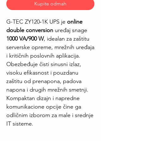
Kupite odmah
G-TEC ZY120‑1K UPS je
online
double conversion
uređaj snage
1000 VA/900 W
, idealan za zaštitu
serverske opreme, mrežnih uređaja
i kritičnih poslovnih aplikacija.
Obezbeđuje čisti sinusni izlaz,
visoku efikasnost i pouzdanu
zaštitu od prenapona, padova
napona i drugih mrežnih smetnji.
Kompaktan dizajn i napredne
komunikacione opcije čine ga
odličnim izborom za male i srednje
IT sisteme.