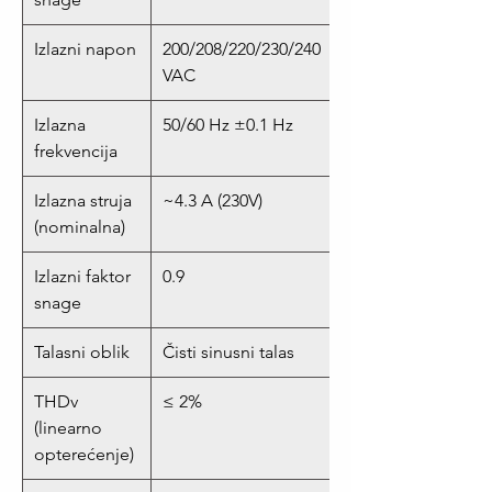
Izlazni napon
200/208/220/230/240
VAC
Izlazna
50/60 Hz ±0.1 Hz
frekvencija
Izlazna struja
~4.3 A (230V)
(nominalna)
Izlazni faktor
0.9
snage
Talasni oblik
Čisti sinusni talas
THDv
≤ 2%
(linearno
opterećenje)