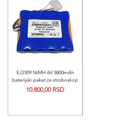
EJ2309 NiMH 6V 3800mAh
REPARACIJA
baterijski paket za stroboskop
Reparacija BEXEN REA
Price
10.800,00 RSD
700 baterije 12V 300