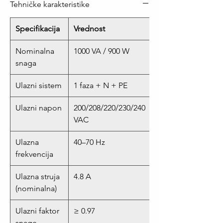
Tehničke karakteristike
Specifikacija
Vrednost
Nominalna
1000 VA / 900 W
snaga
Ulazni sistem
1 faza + N + PE
Ulazni napon
200/208/220/230/240
VAC
Ulazna
40–70 Hz
frekvencija
Ulazna struja
4.8 A
(nominalna)
Ulazni faktor
≥ 0.97
snage