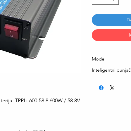
D
Model
Inteligentni punjač
aterija TPPLi-600-58.8 600W / 58.8V