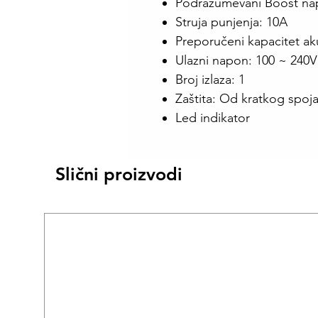
Podrazumevani Boost nap
Struja punjenja: 10A
Preporučeni kapacitet ak
Ulazni napon: 100 ~ 240V
Broj izlaza: 1
Zaštita: Od kratkog spoj
Led indikator
Slični proizvodi