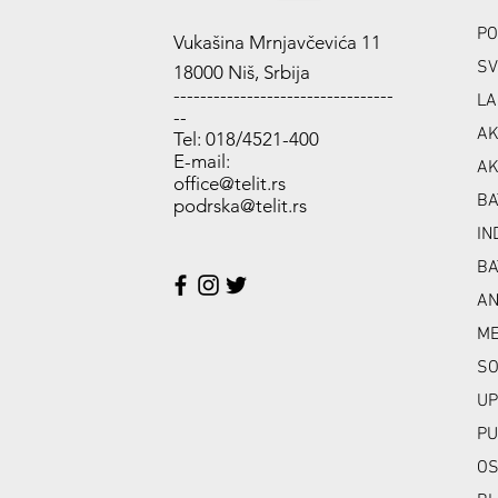
PO
Vukašina Mrnjavčevića 11
SV
18000 Niš, Srbija
---------------------------------
LA
--
AK
Tel: 018/4521-400
E-mail:
AK
office@telit.rs
BA
podrska@telit.rs
IN
BA
A
ME
SO
UP
PU
OS