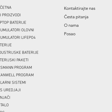
ČETNA
Kontaktirajte nas
I PROIZVODI
Česta pitanja
PTOP BATERIJE
O nama
UMULATORI OLOVNI
Posao
UMULATORI LIFEPO4
TERIJE
DUSTRIJSKE BATERIJE
TERIJSKI PAKETI
NSMANN PROGRAM
ANWELL PROGRAM
LARNI SISTEMI
S UREDJAJI
NJAČI
TALO