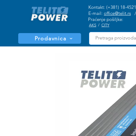
Kontakt: (+381) 18-452
E-mail:
office@telit.rs
Praćenje pošiljke:
AKS
/
CITY
Prodavnica