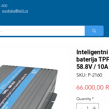
1-400
/
podrska@telit.rs
Inteligentni
baterija TP
58.8V / 10A
SKU: P-2160
66.000,00 
Quantity
*