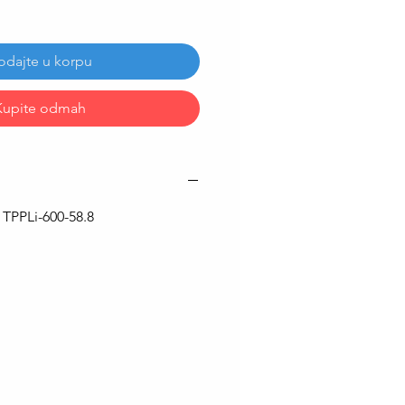
odajte u korpu
Kupite odmah
 TPPLi-600-58.8