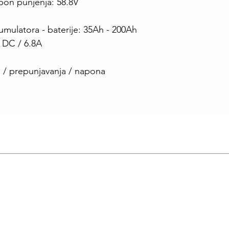
on punjenja: 58.8V
umulatora - baterije: 35Ah - 200Ah
 DC / 6.8A
a / prepunjavanja / napona