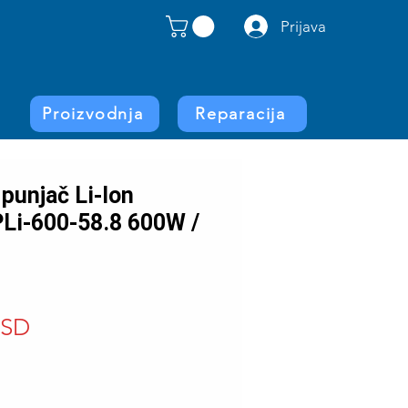
Prijava
Proizvodnja
Reparacija
 punjač Li-Ion
PLi-600-58.8 600W /
Price
RSD