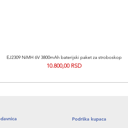
EJ2309 NiMH 6V 3800mAh baterijski paket za stroboskop
Quick View
Price
10.800,00 RSD
odavnica
Podrška kupaca