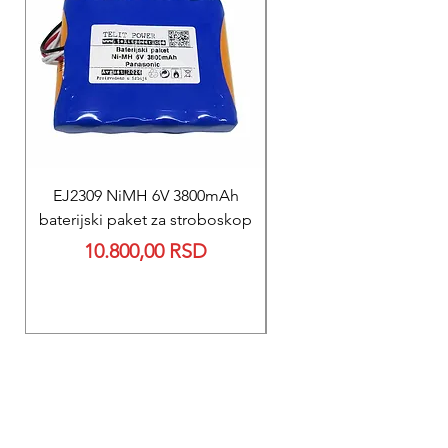
EJ2309 NiMH 6V 3800mAh
REPARACIJA
baterijski paket za stroboskop
Reparacija BEXEN REA
Price
10.800,00 RSD
700 baterije 12V 300