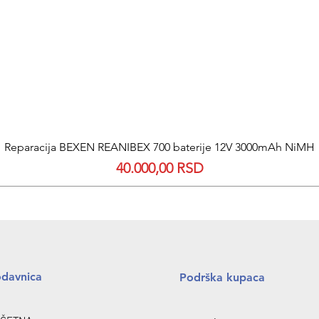
Quick View
Reparacija BEXEN REANIBEX 700 baterije 12V 3000mAh NiMH
Price
40.000,00 RSD
odavnica
Podrška kupaca