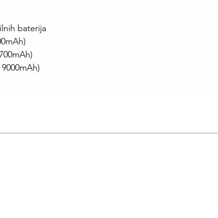
lnih baterija
800mAh)
7700mAh)
( 9000mAh)