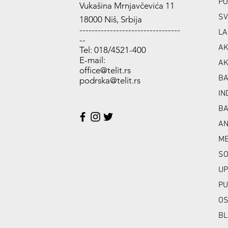
PO
Vukašina Mrnjavčevića 11
SV
18000 Niš, Srbija
---------------------------------
LA
--
AK
Tel: 018/4521-400
E-mail:
AK
office@telit.rs
BA
podrska@telit.rs
IN
BA
A
ME
SO
UP
PU
OS
BL