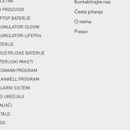
ČETNA
Kontaktirajte nas
I PROIZVODI
Česta pitanja
PTOP BATERIJE
O nama
UMULATORI OLOVNI
Posao
UMULATORI LIFEPO4
TERIJE
DUSTRIJSKE BATERIJE
TERIJSKI PAKETI
NSMANN PROGRAM
ANWELL PROGRAM
LARNI SISTEMI
S UREDJAJI
NJAČI
TALO
OG