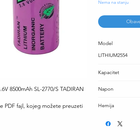
Nema na stanju
Obave
Model
LITHIUM2554
Kapacitet
8500 mAh
C 3.6V 8500mAh SL-2770/S TADIRAN
Napon
3.6 V
e PDF fajl, kojeg možete preuzeti
Hemija
Litijum