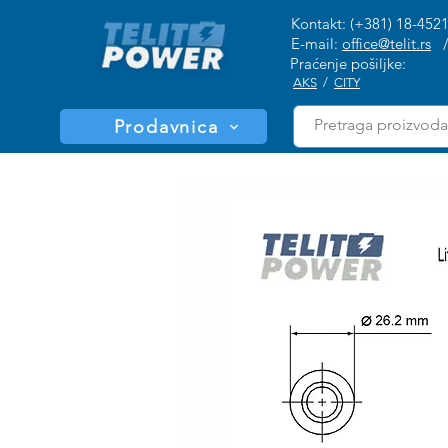
Kontakt: (+381) 18-452
E-mail:
office@telit.rs
Praćenje pošiljke:
AKS
/
CITY
Prodavnica