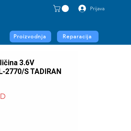
Prijava
Proizvodnja
Reparacija
ličina 3.6V
L-2770/S TADIRAN
Price
SD