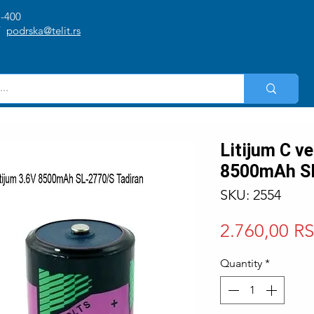
1-400
/
podrska@telit.rs
Litijum C ve
8500mAh S
SKU: 2554
2.760,00 R
Quantity
*