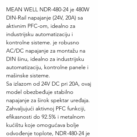
MEAN WELL NDR-480-24 je 480W
DIN-Rail napajanje (24V, 20A) sa
aktivnim PFC-om, idealno za
industrijsku automatizaciju i
kontrolne sisteme. je robusno
AC/DC napajanje za montažu na
DIN šinu, idealno za industrijsku
automatizaciju, kontrolne panele i
mašinske sisteme.
Sa izlazom od 24V DC pri 20A, ovaj
model obezbeđuje stabilno
napajanje za širok spektar uređaja.
Zahvaljujući aktivnoj PFC funkciji,
efikasnosti do 92.5% i metalnom
kućištu koje omogućava bolje
odvođenje toplote, NDR-480-24 je