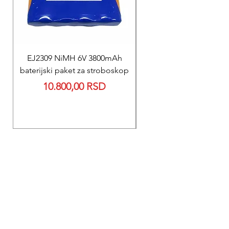
EJ2309 NiMH 6V 3800mAh
REPARACIJA
baterijski paket za stroboskop
Reparacija BEXEN REA
Price
10.800,00 RSD
700 baterije 12V 300