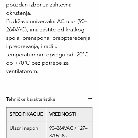
pouzdan izbor za zahtevna
okruženja.
Podržava univerzalni AC ulaz (90–
264VAC), ima zaštite od kratkog
spoja, prenapona, preopterećenja
i pregrevanja, i radi u
temperaturnom opsegu od -20°C
do +70°C bez potrebe za
ventilatorom.
Tehničke karakteristike
SPECIFIKACIJE
VREDNOSTI
Ulazni napon
90–264VAC / 127–
370VDC