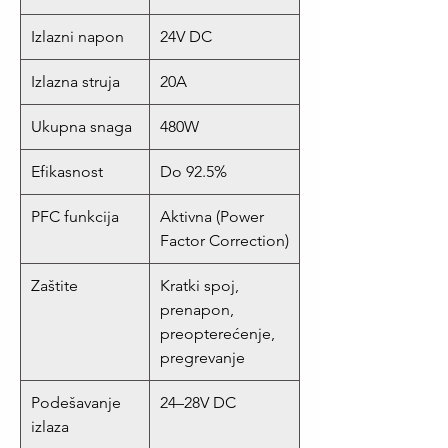
Izlazni napon
24V DC
Izlazna struja
20A
Ukupna snaga
480W
Efikasnost
Do 92.5%
PFC funkcija
Aktivna (Power
Factor Correction)
Zaštite
Kratki spoj,
prenapon,
preopterećenje,
pregrevanje
Podešavanje
24–28V DC
izlaza