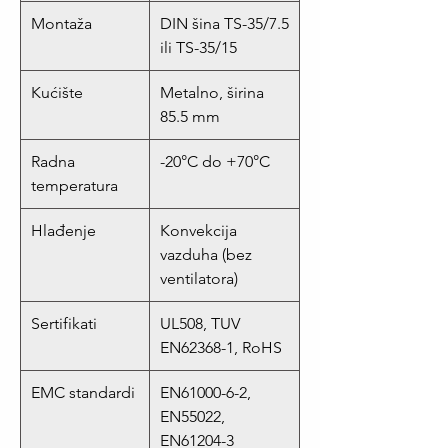
Montaža
DIN šina TS-35/7.5
ili TS-35/15
Kućište
Metalno, širina
85.5 mm
Radna
-20°C do +70°C
temperatura
Hlađenje
Konvekcija
vazduha (bez
ventilatora)
Sertifikati
UL508, TUV
EN62368-1, RoHS
EMC standardi
EN61000-6-2,
EN55022,
EN61204-3