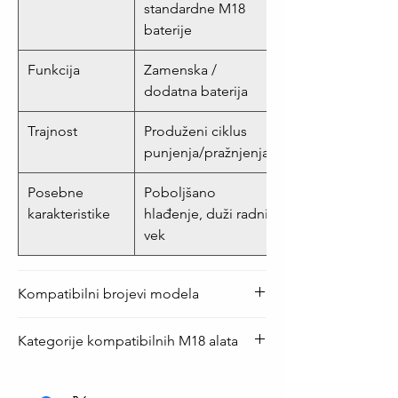
standardne M18
baterije
Funkcija
Zamenska /
dodatna baterija
Trajnost
Produženi ciklus
punjenja/pražnjenja
Posebne
Poboljšano
karakteristike
hlađenje, duži radni
vek
Kompatibilni brojevi modela
Oznaka / Šifra
Detalj
Kategorije kompatibilnih M18 alata
48-11-1880
Glavna
Kategorija alata
Primeri modela