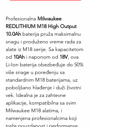
Profesionalna
Milwaukee
REDLITHIUM M18 High Output
10.0Ah
baterija pruža maksimalnu
snagu i produženo vreme rada za
alate iz M18 serije. Sa kapacitetom
od
10Ah
i naponom od
18V
, ova
Li-Ion baterija obezbeđuje do 50%
više snage u poređenju sa
standardnim M18 baterijama, uz
poboljšano hlađenje i duži životni
vek. Idealna je za zahtevne
aplikacije, kompatibilna sa svim
Milwaukee M18 alatima, i
namenjena profesionalcima koji
traže pouzdanost i performanse