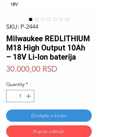
SKU: P-2444
Milwaukee REDLITHIUM
M18 High Output 10Ah
– 18V Li-Ion baterija
Price
30.000,00 RSD
Quantity
*
Dodajte u korpu
Kupite odmah