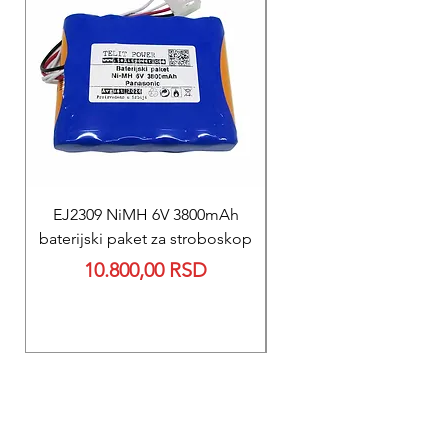
EJ2309 NiMH 6V 3800mAh
REPARACIJA
baterijski paket za stroboskop
Reparacija BEXEN REA
Price
10.800,00 RSD
700 baterije 12V 300