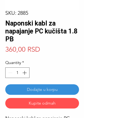
SKU: 2885
Naponski kabl za
napajanje PC kučišta 1.8
PB
Price
360,00 RSD
Quantity
*
Dodajte u korpu
Kupite odmah